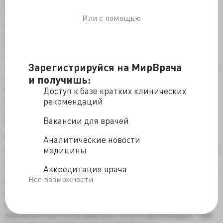
дождались. Нет закона – нет анализа. Тут же стали
подводить базу, что приезжие из Средней Азии, аки
Или с помощью
агнцы божьи, не знакомы с зелёным змием. По
мнению президента Федерации мигрантов России
Мухаммада Маджумдера «наркоманов среди
гастарбайтеров из стран Азии почти не встречается,
Зарегистрируйся на МирВрача
поскольку покупать сильнодействующие вещества им
не по карману, а употреблять - не свойственно
и получишь:
культуре их стран». И листья наса они никогда не
Доступ к базе кратких клинических
жевали, ибо нет культуры. Так недолго договориться
рекомендаций
до чистоты среднеазиатского региона от наркотиков
Вакансии для врачей
и даже мака.
Руководитель Национальной антинаркотической
Аналитические новости
ассамблеи Александр Михайлов считает, что «…среди
медицины
мигрантов очень мало людей, которые употребляют
Аккредитация врача
наркотики на систематической основе». А что мешает
Все возможности
впервые или разок обдолбанному мигранту
изнасиловать-ограбить-убить? Нет гарантии, что
анализы сдавали разные люди, а не постоянно
назначенные особи реально не употребляющие. При