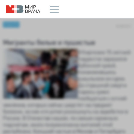
Новости
8/28/2013
Мигранты белые и пушистые
В Киргизии 15-летний
подросток заразился
бубонной чумой,
полакомившись
шашлыком из сурка.
До страшной смерти
парень сумел
пообщаться с сотней
земляков, которых сейчас шерстят на предмет
болезни, но кое-кто успел ускользнуть на заработки в
Россию. В Отечестве нашем, по самым скромным
подсчётам, около полумиллиона жителей этой
республики, большей частью в Москве и Петербурге.