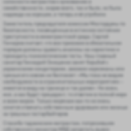
склонности мигрантов к кучкованию и
семейственности, скорее всего, так и было, но была
надежда на хорошее, а теперь и её угробили.
Заместитель председателя комиссии Мосгордумы по
безопасности, посвящённые в истинное состояние
преступности в иммигрантской среде, Сергей
Гончаров считает, что все приезжие в обязательном
порядке должны сдавать анализы на наркотики и
проходить психологические тесты. Наш главный
санитар Геннадий Онищенко занят борьбой с
украинскими кондитерами, заезжие наркоманы или
чумные его совсем не беспокоят: «Мы пока не видим
необходимости в ограничительных мероприятиях –
имеется в виду на границе и так далее». Не сезон,
мол, а как будет прецедент, то ответим в полной мере
и всем миром. Только мирянам как-то не очень
хочется отвечать собственным здоровьем или жизнью
за грешных гастарбайтеров.
Спасибо таджикским мигрантам, попросившим
собственного министра МВД запретить вывоз