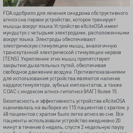
FDA одобрило для лечения синдрома обструктивного
апноэ сна первое устройство, которое тренирует
мышцы вокруг языка.Устройство eXciteOSA имеет
мундштук с четырьмя электродами, расположенными
вокруг языка. Электроды обеспечивают
электрическую стимуляцию мышц, аналогичную
транскутанной электрической стимуляции нервов
(TENS). Укрепление этих мышц препятствуют
закрытию дыхательных путей, обеспечивая
свободное движение воздуха. Противопоказаниями
для использования устройства являются наличие
кардиостимулятора, зубных имплантатов, а также
СОАС с индексом апноэ-гипопноэ (ИАГ) более 15.
Безопасность и эффективность устройства eXciteOSA
оценивалась на выборке из 115 пациентов с храпом, у
48 пациентов с храпом было легке апноэ во сне. Все
пациенты использовали устройство ежедневно 20
минут в течение 6 недель, спустя 2 недельную паузу