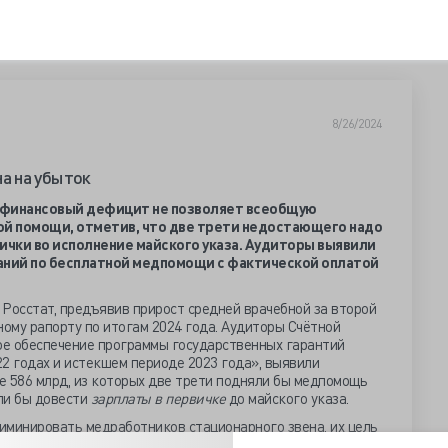
8/26/2024
а на убыток
й финансовый дефицит не позволяет всеобщую
ой помощи, отметив, что две трети недостающего надо
ички во исполнение майского указа. Аудиторы выявили
аний по бесплатной медпомощи с фактической оплатой
Росстат, предъявив прирост средней врачебной за второй
рному рапорту по итогам 2024 года. Аудиторы Счётной
е обеспечение программы государственных гарантий
 годах и истекшем периоде 2023 года», выявили
е 586 млрд, из которых две трети подняли бы медпомощь
ли бы довести
зарплаты в первичке
до майского указа.
иминировать медработников стационарного звена, их цель
 медпомощи, гарантированной государством и прописанной