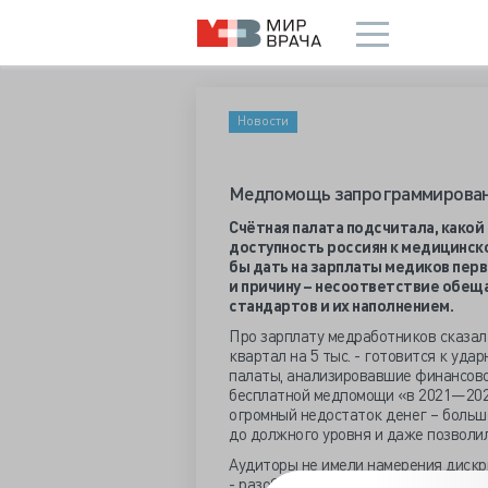
Новости
Медпомощь запрограммирован
Счётная палата подсчитала, како
доступность россиян к медицинск
бы дать на зарплаты медиков перв
и причину – несоответствие обещ
стандартов и их наполнением.
Про зарплату медработников сказал 
квартал на 5 тыс. - готовится к уда
палаты, анализировавшие финансово
бесплатной медпомощи «в 2021—2022
огромный недостаток денег – больш
до должного уровня и даже позволи
Аудиторы не имели намерения дискр
- разобраться с доступом граждан к