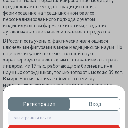
предполагает не уход от традиционной, а
формирование на традиционном базисе
персонализированного подхода с учетом
индивидуальной фармакокинетики, создания
аутологичных клеточных и тканевых продуктов.
В России есть ученые, фактически являющиеся
ключевыми фигурами в мире медицинской науки. Но
в целом ситуация в отечественной науке
характеризуется некоторым отставанием от стран-
лидеров. Из 19 тыс. работающих в биомедицине
научных сотрудников, только четверть моложе 39 лет.
В мире Россия занимает 4 место по числу
медицинских сотрудников, по финансированию
медицинской науки – 9 место, а по рейтингу научных
публикаций не входит в первую двадцатку. Из 5276
научных лабораторий системы здравоохранения
Регистрация
Регистрация
Вход
Вход
международные рейтинги имеют лишь 112.
Нам нужно воссоздать и развить научные школы,
студенты-медики должны принимать участие в