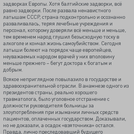
задворках Европы. Хотя балтийские задворки, всё
равно задворки. После развала ненавистного
латышам СССР, страна подконтрольно и осознанно
разваливалась, теряя лечебные учреждения и
персонал, которому доверяли всё меньше и меньше,
тем временем народ глушил безысходную тоску в
алкоголе и кончал жизнь самоубийством. Сегодня
латыши болеют на порядок чаще европейцев,
неуважаемых народом врачей у них вполовину
меньше прежнего – бегут доктора к богатым и
добрым.
Всякое неприглядное повылазило в государстве и
здравоохранительной отрасли. В анамнезе одного из
президентов страны, реально хорошего
травматолога, было уголовное отстранение с
должности руководителя больницы за
злоупотребления при изымании личных средств
пациентов, оплаченных государством. Доказывали,
но не доказали, а осадок «взяточника» остался.
Правда, лично преследовавший будущего