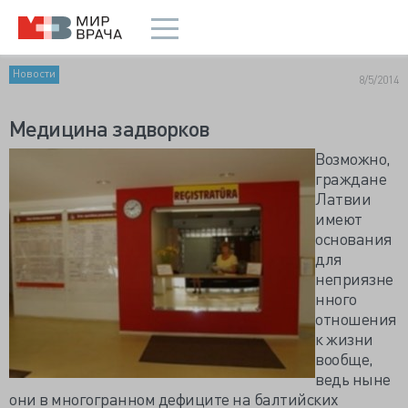
Новости
8/5/2014
Медицина задворков
Возможно,
граждане
Латвии
имеют
основания
для
неприязне
нного
отношения
к жизни
вообще,
ведь ныне
они в многогранном дефиците на балтийских