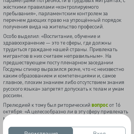
жёсткими правилами «контролируемого
пребывания», парламентским контролем за
перечнем дающих право на упрощённый порядок
получения вида на жительство профессий.
Особо выделил: «Воспитание, обучение и
здравоохранение — это те сферы, где должны
трудиться граждане нашей страны. Привлекать
мигрантов в них считаем неправильным». На
предшествующем посту пленарном заседании
Госдумы спикер выразился резче, что «с неизвестно
каким образованием и компетенциями и, самое
главное, плохим знанием либо отсутствием знания
русского языка» запретят допускать к телам и умам
россиян.
Прелюдией к тому был риторический
вопрос
от 16
октября: «А целесообразно ли в эту сферу привлекать
мигрантов? Может быть, сделать всё для того, чтобы
наши выпускники, наши целевики, из которых всего
34 процента возвращаются в больницы работать,
Регистрация
Регистрация
Вход
Вход