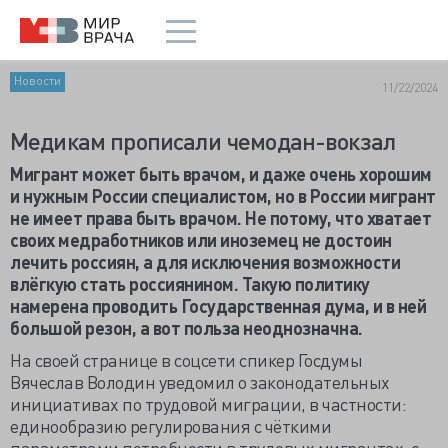
Новости
11/22/2024
Медикам прописали чемодан-вокзал
Мигрант может быть врачом, и даже очень хорошим
и нужным России специалистом, но в России мигрант
не имеет права быть врачом. Не потому, что хватает
своих медработников или иноземец не достоин
лечить россиян, а для исключения возможности
влёгкую стать россиянином. Такую политику
намерена проводить Государственная дума, и в ней
большой резон, а вот польза неоднозначна.
На своей странице в соцсети спикер Госдумы
Вячеслав Володин уведомил о законодательных
инициативах по трудовой миграции, в частности:
единообразию регулирования с чёткими
параметрами потребности в трудовых мигрантах, с