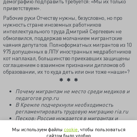
демографию подправить требуется: «Мы их только
приветствуем».
Рабочие руки Отчеству нужны, безусловно, но про
нужность стране иноземных работников
интеллектуального труда Дмитрий Сергеевич не
обмолвился, поддержав молчанием мигрантские
чаяния депутатов. Полноформатных мигрантов из 10
975 допущенных в ЛПУ иностранных медработников
кот наплакал, большинство приехавших защищены
соглашением о взаимном признании дипломов об
образовании, их то куда деть или они тоже «наши»?
Почему мигрантам не место среди медиков и
педагогов
pnp.ru
В Кремле подчеркнули необходимость
регламентировать трудовую миграцию ria.ru
Песков: Россия нуждается в мигрантах и
приветствует их приезд kommersant.ru
Мы используем файлы
cookie
, чтобы пользоваться
сайтом было удобно