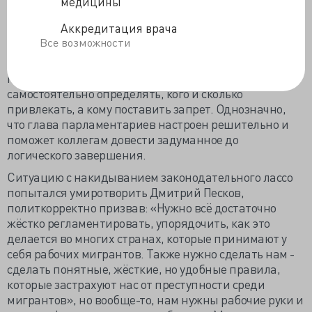
преференций на ВНЖ входит 47 врачебных и 24
медицины
среднемедицинских специальностей из почти сотни
Аккредитация врача
номенклатурных. Новый перечень парламентарии
Все возможности
сами проконтролируют, а также под руководством
вице-спикера Инины Яровой проанализируют
практику регионов, которым дано право
самостоятельно определять, кого и сколько
привлекать, а кому поставить запрет. Однозначно,
что глава парламентариев настроен решительно и
поможет коллегам довести задуманное до
логического завершения.
Ситуацию с накидыванием законодательного лассо
попытался умиротворить Дмитрий Песков,
политкорректно призвав: «Нужно всё достаточно
жёстко регламентировать, упорядочить, как это
делается во многих странах, которые принимают у
себя рабочих мигрантов. Также нужно сделать нам -
сделать понятные, жёсткие, но удобные правила,
которые застрахуют нас от преступности среди
мигрантов», но вообще-то, нам нужны рабочие руки и