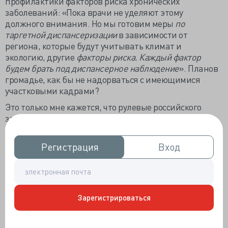
профилактики факторов риска хронических
заболеваний: «Пока врачи не уделяют этому
должного внимания. Но мы готовим меры
по
таргетной диспансеризации
в зависимости от
региона, которые будут учитывать климат и
экологию, другие
факторы риска. Каждый фактор
будем брать под диспансерное наблюдение
». Планов
громадье, как бы не надорваться с имеющимися
участковыми кадрами?
Это только мне кажется, что рулевые российского
здравоохранения увлекаются фантазиями, не
нынешнему Сеньке шапку выбирают - сильно на
вырост, а пока пусть по зиме в панамке ходит, авось
Регистрация
Регистрация
Вход
Вход
уши не отвалятся. Красивая мечта не всегда
рациональна, особенно про сохранение здоровья, за
чем дОлжно следить самому владельцу организма, а
медиков правильнее нацеливать на повышение
выявляемости развившегося и эффективность его
Зарегистрироваться
терапии.
Слава не знаю кому, но додумались и даже