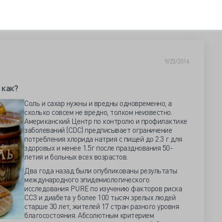
9/23/2016
 как?
Соль и сахар нужны и вредны одновременно, а
сколько совсем не вредно, толком неизвестно.
Американский Центр по контролю и профилактике
заболеваний (CDC) предписывает ограничение
потребления хлорида натрия с пищей до 2.3 г для
здоровых и менее 1.5г после празднования 50-
летия и больных всех возрастов.
Два года назад были опубликованы результаты
международного эпидемиологического
исследования PURE по изучению факторов риска
ССЗ и диабета у более 100 тысяч зрелых людей
старше 30 лет, жителей 17 стран разного уровня
благосостояния. Абсолютным критерием