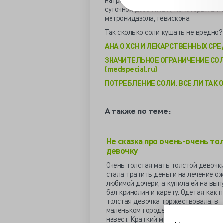
натрий хлора. Почти полграмма сол
суточной дозе НПВП, некоторых ант
метронидазола, гевискона.
Так сколько соли кушать не вредно?
AHA О ХСН И ЛЕКАРСТВЕННЫХ СРЕ
ЗНАЧИТЕЛЬНОЕ ОГРАНИЧЕНИЕ СО
(medspecial.ru)
ПОТРЕБЛЕНИЕ СОЛИ. ВСЕ ЛИ ТАК О
А также по теме:
Не сказка про очень-очень то
девочку
Очень толстая мать толстой девочк
стала тратить деньги на лечение о
любимой дочери, а купила ей на вып
бал кринолин и карету. Одетая как 
толстая девочка торжествовала, в
маленьком городе не было кареты д
невест. Краткий миг торжества в че