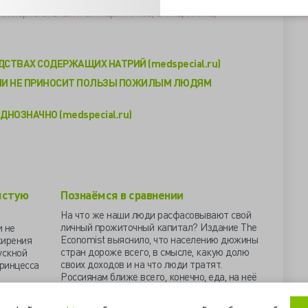
и получает потребитель, выполняющий рекомендации по
игипертензивных и антиаритмиков, ампициллина,
ДСТВАХ СОДЕРЖАЩИХ НАТРИЙ (medspecial.ru)
ЛИ НЕ ПРИНОСИТ ПОЛЬЗЫ ПОЖИЛЫМ ЛЮДЯМ
ДНОЗНАЧНО (medspecial.ru)
лстую
Познаёмся в сравнении
На что же наши люди расфасовывают свой
личный прожиточный капитал? Издание The
и не
Economist выяснило, что населению дюжины
жирения
стран дороже всего, в смысле, какую долю
ускной
своих доходов и на что люди тратят.
принцесса
Россиянам ближе всего, конечно, еда, на неё
уходит 30,7% бюджета. Чуток не догнали
аже у
Индию с 31%...
реде