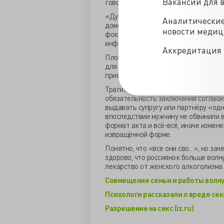
Вакансии для 
говорить.
«Думаю, наши женщины еще не научи
Аналитически
домогательств, нарушающих их права
новости меди
фокусирует внимание на этой пробле
информации Елена Тополева-Солдун
Аккредитация 
Плохо социологи знают наших женщин
для торжества над завистливыми то
приятно будет вспомнить, что когда
Трагикомичными сумерками сознани
обязательность заключения согласи
выдавать супругу или партнёру «одн
впоследствии мужчину не обвинили в
формат акта и всё-всё, иначе измен
извращённой форме.
Понятно, что «все они сво…», но за
здорово, что россиянок больше волн
лекарство от женского алкоголизма 
Совмещение семьи и работы волнуе
Психологи рассказали о вреде секс
Разрешение на секс (iz.ru)