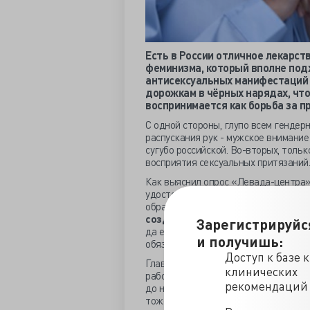
Есть в России отличное лекарст
феминизма, который вполне под
антисексуальных манифестаций 
дорожкам в чёрных нарядах, что
воспринимается как борьба за пр
С одной стороны, глупо всем генде
распускания рук - мужское внимание
сугубо российской. Во-вторых, толь
восприятия сексуальных притязаний
Как выяснил опрос «Левада-центра»,
удостоились домогательства коллег. 
обратили внимания на мужские пося
создаваемые низкой зарплатой.
Ес
Зарегистрируйс
да ещё и избавили бы от необходим
и получишь:
обязанностями, возможно, стали бы 
Доступ к базе 
Глава ассоциации психологов США Ан
клинических
работе приводят к целому списку ноз
рекомендаций
до наркомании и алкоголизма. Видим
тоже уверены, что проблема харассм