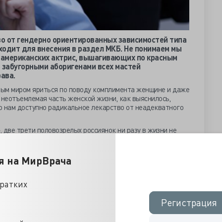
во от гендерно ориентированных зависимостей типа
ходит для внесения в раздел МКБ. Не понимаем мы
американских актрис, вышагивающих по красным
 забугорными аборигенами всех мастей
ава.
рным миром яриться по поводу комплимента женщине и даже
 неотъемлемая часть женской жизни, как выяснилось,
ко нам доступно радикальное лекарство от неадекватного
.
 две трети половозрелых россиянок ни разу в жизни не
Ну, а те 8%, которых нагло возжелали на работе, не особо
гательства, куда
важнее оказались реальные трудности,
ли бы женщинам платили, как коллегам мужеского пола,
я на МирВрача
ости совмещения сложностей материнства с трудовыми
строже к словам.
кратких
тонио Пуэнте уверен, что сексуальные домогательства на
ологий, начиная с депрессии и нарушения питания, вплоть
Регистрация
Регистрация
о, россиянки крепче характером. Российские социологи
ента-таки существует, просто о ней предпочитают не