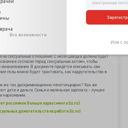
врачей
лись отличать выражение чувств от сексуальных
е
. С другой стороны, на Западе общество чрезмерно
Зарегистр
цины
ме», - уверена директор Агентства социальной
ова.
врача
, уж «про это» молчать – себе вредить: отличный повод
Все возможности
варками или похохмить с подружками. Опять же в старости
Или с 
-то могла «зажигать» чужие глаза и «развязывать» руки.
я покажется узаконенная шведским парламентом
я на сексуальные отношения. С июля шведка должна будет
означное согласие перед сексуальным актом», чтобы
 изнасиловании. В документе придётся описывать сам
ение позы можно будет трактовать, как надругательство в
чем же так дискриминационно-пенетенциарно? Как же
уют дети и деньги. Семья и маленькая зарплата – лучшее
и наркомании.
т россиянок больше харассмента (iz.ru)
уальных домогательств на работе (iz.ru)