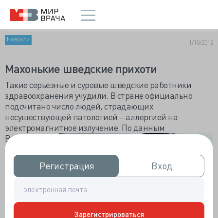
Новости
1/10/2012
Махонькие шведские прихоти
Такие серьёзные и суровые шведские работники
здравоохранения учудили. В стране официально
подсчитано число людей, страдающих
несуществующей патологией – аллергией на
электромагнитное излучение. По данным
Всешведского
медицинског
о
Регистрация
Регистрация
Вход
Вход
анкетирован
ия 2007 года,
около 3%
жителей
болеют этим.
Зарегистрироваться