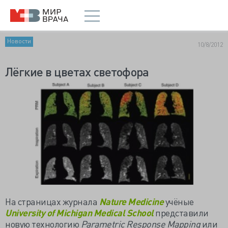
Новости
10/8/2012
Лёгкие в цветах светофора
На страницах журнала
Nature Medicine
учёные
University of Michigan Medical School
представили
новую технологию
Parametric Response Mapping
или