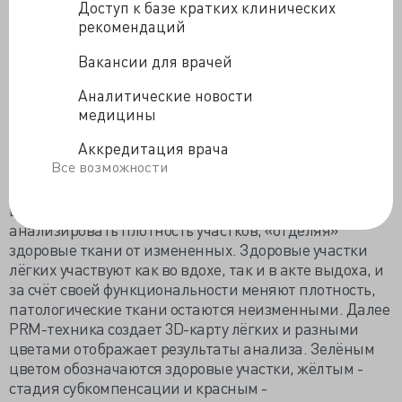
динамики и 3D-изображения позволила
Доступ к базе кратких клинических
«разглядеть» точечные изменения лёгких при ХОБЛ.
рекомендаций
При PRM-
Вакансии для врачей
технике
накладывают
Аналитические новости
ся КТ-
медицины
изображения
Аккредитация врача
при вдохе и
Все возможности
выдохе, а
компьютер регистрирует одни и те же области лёгких
в разных функциональных состояниях, что позволяет
анализировать плотность участков, «отделяя»
здоровые ткани от измененных. Здоровые участки
лёгких участвуют как во вдохе, так и в акте выдоха, и
за счёт своей функциональности меняют плотность,
патологические ткани остаются неизменными. Далее
PRM-техника создает 3D-карту лёгких и разными
цветами отображает результаты анализа. Зелёным
цветом обозначаются здоровые участки, жёлтым -
стадия субкомпенсации и красным -