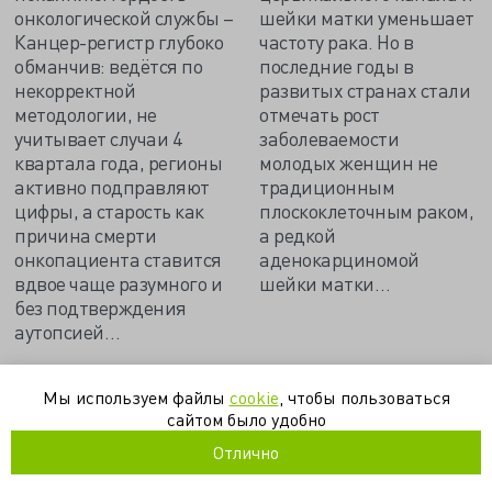
онкологической службы –
шейки матки уменьшает
Канцер-регистр глубоко
частоту рака. Но в
обманчив: ведётся по
последние годы в
некорректной
развитых странах стали
методологии, не
отмечать рост
учитывает случаи 4
заболеваемости
квартала года, регионы
молодых женщин не
активно подправляют
традиционным
цифры, а старость как
плоскоклеточным раком,
причина смерти
а редкой
онкопациента ставится
аденокарциномой
вдвое чаще разумного и
шейки матки…
без подтверждения
аутопсией…
Мы используем файлы
cookie
, чтобы пользоваться
национальная программа
онкология
рак
скрининг
сайтом было удобно
смертность
Отлично