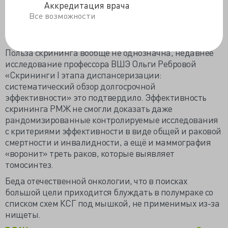
именно скрининга, а есть только диспансеризация»,
Аккредитация врача
– сообщил главный специалист по лучевой и
Все возможности
инструментальной диагностике столицы Сергей
Морозов.
Польза скрининга вообще не однозначна, недавнее
исследование профессора ВШЭ Ольги Ребровой
«Cкрининги I этапа диспансеризации:
систематический обзор долгосрочной
эффективности» это подтвердило. Эффективность
скрининга РМЖ не смогли доказать даже
рандомизированные контролируемые исследования
с критериями эффективности в виде общей и раковой
смертности и инвалидности, а ещё и маммография
«воронит» треть раков, которые выявляет
томосинтез.
Беда отечественной онкологии, что в поисках
большой цели приходится блуждать в полумраке со
списком схем КСГ под мышкой, не применимых из-за
нищеты.