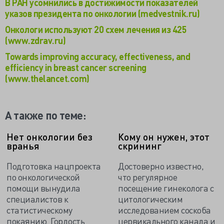
В РАН усомнились в достижимости показателей
указов президента по онкологии (medvestnik.ru)
Онкологи используют 20 схем лечения из 425
(www.zdrav.ru)
Towards improving accuracy, effectiveness, and
efficiency in breast cancer screening
(www.thelancet.com)
А также по теме:
Нет онкологии без
Кому он нужен, этот
вранья
скрининг
Подготовка нацпроекта
Достоверно известно,
по онкологической
что регулярное
помощи вынудила
посещение гинеколога с
специалистов к
цитологическим
статистическому
исследованием соскоба
покаянию. Гордость
цервикального канала и