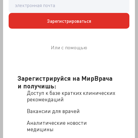
Аналитики ФФОМС выдали, что онкологами
используется около 20 противоопухолевых
комбинаций, а требуется довести их до 1000.
Замдиректора НМИЦ онкологии имени Блохина
Зарегистрироваться
(РОНЦ) Александр Петровский подтвердил: «За
последние месяцы мы провели несколько
полноценных аудитов онкологической службы,
Или с помощью
глубоких, с анализом. Хочу сказать, что не было ни
одной медицинской организации, которая хотя бы в
50% случаев лечила в соответствии с клиническими
рекомендациями. Мы видим: 20 схем – это 80% всех
назначений».
Зарегистрируйся на МирВрача
и получишь:
Что онкологам дали из лекарств, то и используют, вон
Минздрав в диспансеризацию вбивает огромные
Доступ к базе кратких клинических
деньги, а скрининг на швах-уровне. В прогрессивно
рекомендаций
оборудованной столице из 1000 обследованных
Вакансии для врачей
женщин РМЖ находят у 3, а мировой стандарт 6–7
случаев. «Сейчас у нас в трёх случаях из четырёх
Аналитические новости
опухоли выявляются на поздней стадии, включая
медицины
вторую, и это по всей России, так как нет программы