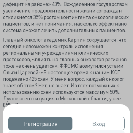
дефицит «в районе» 43%. Вожделенное государством
увеличение продолжительности жизни сограждан
откликнется 35% ростом контингента онкологических
пациентов, и нет понимания, насколько эффективно
система сможет лечить дополнительных пациентов.
Главный онколог академик Карпин сокрушается, что
сегодня невозможен контроль исполнения
региональными учреждениями клинических
протоколов, «влиять на главных онкологов регионов
тоже не очень удаётся». ФФОМС возмутился устами
Ольги Царевой: «В настоящее время к нашим КСГ
подвязано 425 схем. У меня вопрос: каждый онколог
знает об этом? Нет, не знает. Из всех возможных к
использованию схем используются максимум 50%.
Лучше всего ситуация в Московской области, у нее
85%. Они не нужны или всё-таки здесь качество
образования наших онкологов играет роль? Они как
выучили 10 схем, так и шуруют, вообще ничего не
Регистрация
Регистрация
Вход
Вход
читают».