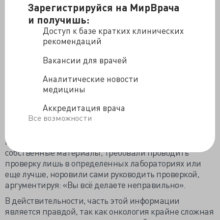
Зарегистрируйся на МирВрача
должны быть полностью уверены, что полученные
данные соответствуют действительности. Когда мы
и получишь:
попытались воспроизвести самые многообещающие
Доступ к базе кратких клинических
исследования, оказалось, что все является совсем не
рекомендаций
таким уж радужным».
Вакансии для врачей
Публикация возбудила научное сообщество.
Последовали самые разнообразные объяснения: от
Аналитические новости
использования мышиных моделей, которые не имеют
медицины
ничего общего с биологией опухолей человека, до
Аккредитация врача
низкого финансирования научных исследований
Все возможности
вследствие страха «больших боссов» вкладывать
деньги в проекты с неизвестным результатом.
Находились и те, что пытались предоставить Бигли
собственные материалы, требовали проводить
проверку лишь в определенных лабораториях или
еще лучше, норовили сами руководить проверкой,
аргументируя: «Вы всё делаете неправильно».
В действительности, часть этой информации
является правдой, так как онкология крайне сложная