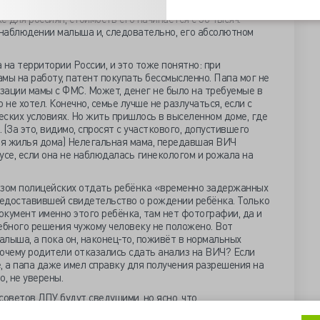
помощь, а плановые осмотры педиатра в неё не включены.
для россиян, стоимость его начинается с 50 тысяч.
наблюдении малыша и, следовательно, его абсолютном
а территории России, и это тоже понятно: при
мы на работу, патент покупать бессмысленно. Папа мог не
зации мамы с ФМС. Может, денег не было на требуемые в
 не хотел. Конечно, семье лучше не разлучаться, если с
ских условиях. Но жить пришлось в выселенном доме, где
(За это, видимо, спросят с участкового, допустившего
я жилья дома) Нелегальная мама, передавшая ВИЧ
тусе, если она не наблюдалась гинекологом и рожала на
зом полицейских отдать ребёнка «временно задержанных
едоставившей свидетельство о рождении ребёнка. Только
окумент именно этого ребёнка, там нет фотографии, да и
ебного решения чужому человеку не положено. Вот
алыша, а пока он, наконец-то, поживёт в нормальных
 почему родители отказались сдать анализ на ВИЧ? Если
, а папа даже имел справку для получения разрешения на
, не уверены.
советов ЛПУ будут сведущими, но ясно, что
м провалена, поскольку самые активные и образованные