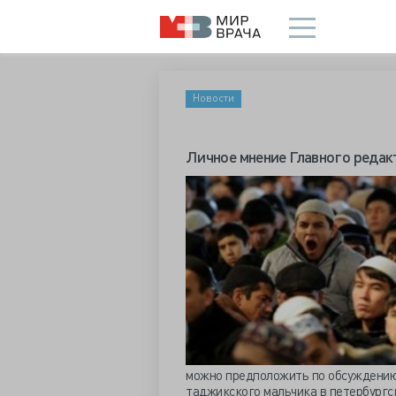
Новости
Личное мнение Главного редак
можно предположить по обсуждению
таджикского мальчика в петербургс