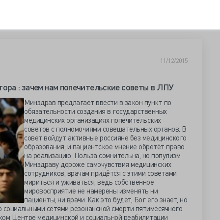
11/12/2015
тора : зачем нам попечительские советы в ЛПУ
Минздрав предлагает ввести в закон пункт по
обязательности создания в государственных
медицинских организациях попечительских
советов с полномочиями совещательных органов. В
совет войдут активные россияне без медицинского
образования, и пациентское мнение обретёт право
на реализацию. Польза сомнительна, но популизм
Минздраву дороже самочувствия медицинских
сотрудников, врачам придётся с этими советами
мириться и уживаться, ведь собственное
мировосприятие не намерены изменять ни
пациенты, ни врачи. Как это будет, Бог его знает, но
 социальными сетями резонансной смерти пятимесячного
ком Центре медицинской и социальной реабилитации