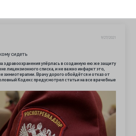
9/27/2021
 кому сидеть
 здравоохранения упёрлась в созданную ею же защиту
е лицензионного списка, и не важно инфаркт это,
е химиотерапии. Врачу дорого обойдётся и отказ от
головный Кодекс предусмотрел статьи на все врачебные