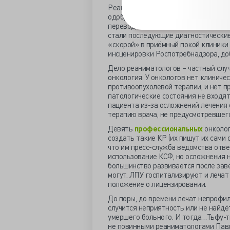
Реаниматологи исполняли професси
одобрившего госпитализацию, тогда
перевода её в профильный стациона
стали последующие диагностически
«скорой» в приёмный покой клиники 
инсценировки Роспотребнадзора, до
Дело реаниматологов – частный случ
онкология. У онкологов нет клинич
противоопухолевой терапии, и нет пр
патологические состояния не входят
пациента из-за осложнений лечения 
терапию врача, не предусмотревшего
Девять
профессиональных
онколог
создать такие КР (их пишут их сами 
что им пресс-служба ведомства отве
использование КСФ, но осложнения н
большинство развивается после зав
могут. ЛПУ госпитализируют и лечат
положение о лицензировании.
До поры, до времени лечат непрофил
случится неприятность или не найд
умершего больного. И тогда…Тьфу-тьф
не повинными реаниматологами Павл