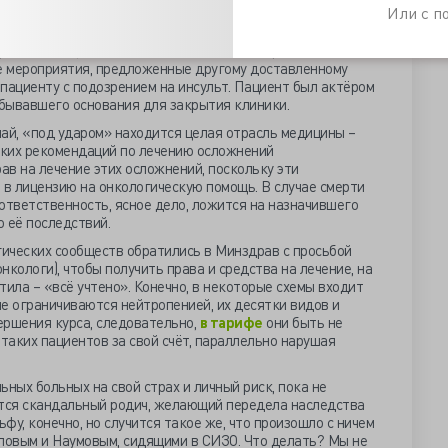
Или с 
ональный долг и
распоряжение руководства
,
 как не должны были притрагиваться к больной до
р. Отягчающими обстоятельствами в деле реаниматологов
е мероприятия, предложенные другому доставленному
пациенту с подозрением на инсульт. Пациент был актёром
бывавшего основания для закрытия клиники.
ай, «под ударом» находится целая отрасль медицины –
еских рекомендаций по лечению осложнений
ав на лечение этих осложнений, поскольку эти
 в лицензию на онкологическую помощь. В случае смерти
ответственность, ясное дело, ложится на назначившего
 её последствий.
ических сообществ обратились в Минздрав с просьбой
онкологи), чтобы получить права и средства на лечение, на
тила – «всё учтено». Конечно, в некоторые схемы входит
е ограничиваются нейтропенией, их десятки видов и
ершения курса, следовательно,
в тарифе
они быть не
 таких пациентов за свой счёт, параллельно нарушая
ьных больных на свой страх и личный риск, пока не
ётся скандальный родич, желающий передела наследства
у, конечно, но случится такое же, что произошло с ничем
овым и Наумовым, сидящими в СИЗО. Что делать? Мы не