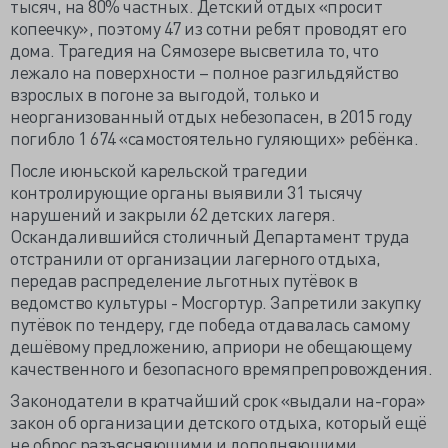
тысяч, на 80% частных. Детский отдых «просит
копеечку», поэтому 47 из сотни ребят проводят его
дома. Трагедия на Сямозере высветила то, что
лежало на поверхности – полное разгильдяйство
взрослых в погоне за выгодой, только и
неорганизованный отдых небезопасен, в 2015 году
погибло 1 674 «самостоятельно гуляющих» ребёнка.
После июньской карельской трагедии
контролирующие органы выявили 31 тысячу
нарушений и закрыли 62 детских лагеря.
Оскандалившийся столичный Департамент труда
отстранили от организации лагерного отдыха,
передав распределение льготных путёвок в
ведомство культуры - Мосгортур. Запретили закупку
путёвок по тендеру, где победа отдавалась самому
дешёвому предложению, априори не обещающему
качественного и безопасного времяпрепровождения.
Законодатели в кратчайший срок «выдали на-гора»
закон об организации детского отдыха, который ещё
не оброс разъясняющими и дополняющими