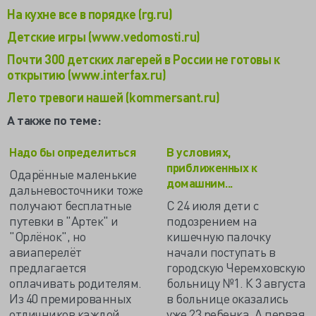
На кухне все в порядке (rg.ru)
Детские игры (www.vedomosti.ru)
Почти 300 детских лагерей в России не готовы к
открытию (www.interfax.ru)
Лето тревоги нашей (kommersant.ru)
А также по теме:
Надо бы определиться
В условиях,
приближенных к
Одарённые маленькие
домашним...
дальневосточники тоже
получают бесплатные
С 24 июля дети с
путевки в "Артек" и
подозрением на
"Орлёнок", но
кишечную палочку
авиаперелёт
начали поступать в
предлагается
городскую Черемховскую
оплачивать родителям.
больницу №1. К 3 августа
Из 40 премированных
в больнице оказались
отличников каждой
уже 23 ребенка. А первая