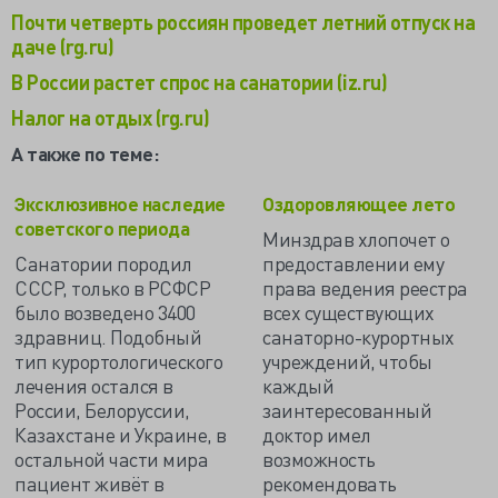
Почти четверть россиян проведет летний отпуск на
даче (rg.ru)
В России растет спрос на санатории (iz.ru)
Налог на отдых (rg.ru)
А также по теме:
Эксклюзивное наследие
Оздоровляющее лето
советского периода
Минздрав хлопочет о
Санатории породил
предоставлении ему
СССР, только в РСФСР
права ведения реестра
было возведено 3400
всех существующих
здравниц. Подобный
санаторно-курортных
тип курортологического
учреждений, чтобы
лечения остался в
каждый
России, Белоруссии,
заинтересованный
Казахстане и Украине, в
доктор имел
остальной части мира
возможность
пациент живёт в
рекомендовать