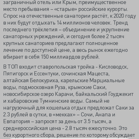
заграничный отель или Крым, преимущественное
место пребывания – «старые» российские курорты.
Спрос на отечественные санатории растёт, к 2020 году
в них будут отдыхать 14 миллионов человек. Тренд
последнего трёхлетия – объединение и укрупнение
санаторных учреждений, и сегодня более 2 тысяч
крупных санаториев предлагают полноценное
лечение по доступной цене, а весь рынок ежегодно
вбирает в себя 150 миллиардов рублей.
В ТОП входит ставропольская тройка - Кисловодск,
Пятигорск и Ессентуки, сочинская Мацеста,
алтайская Белокуриха, карельские Марциальные
воды, подмосковная Руза, крымские Саки,
новосибирское озеро Карачи, байкальский Гоуджекит
и хабаровские Тумнинские воды. Самый не
нагрузочный для кошелька отдых предложат Саки за
2.3 рублей в сутки, в «мекках» – Сочи, Анапа и
Евпатория – запросят за день от 3.5 тысяч, а
среднероссийская цена - 2.8 тысяч ежесуточно. Это
без курортного сбора, решение по которому обсуждает