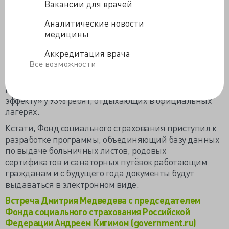
Вакансии для врачей
детей. Несанкционированные – работающие без
должного уведомления надзорных структур и органов
Аналитические новости
местной власти, заведомо избавленные от проверок и
медицины
какого-либо контроля. Лагеря закрыли,
Аккредитация врача
распорядились вернуть родителям деньги за не
Все возможности
состоявшийся отдых. По уверениям главы
Роспотребнадзора Анны Поповой, погода не
помешала «выраженному оздоровительному
эффекту» у 93% ребят, отдыхающих в официальных
лагерях.
Кстати, Фонд социального страхования приступил к
разработке программы, объединяющий базу данных
по выдаче больничных листов, родовых
сертификатов и санаторных путёвок работающим
гражданам и с будущего года документы будут
выдаваться в электронном виде.
Встреча Дмитрия Медведева с председателем
Фонда социального страхования Российской
Федерации Андреем Кигимом (government.ru)