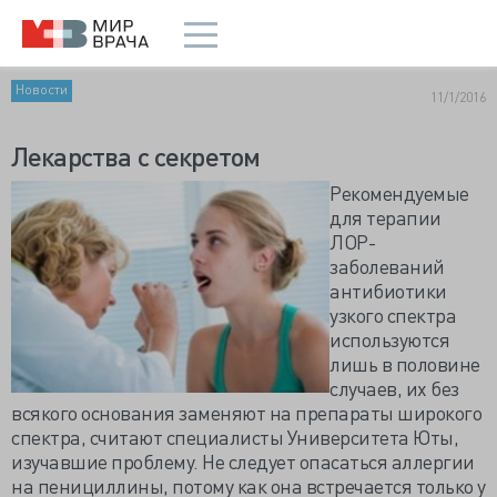
Новости
11/1/2016
Лекарства с секретом
Рекомендуемые
для терапии
ЛОР-
заболеваний
антибиотики
узкого спектра
используются
лишь в половине
случаев, их без
всякого основания заменяют на препараты широкого
спектра, считают специалисты Университета Юты,
изучавшие проблему. Не следует опасаться аллергии
на пенициллины, потому как она встречается только у