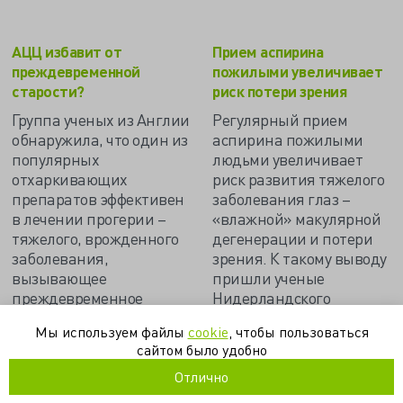
АЦЦ избавит от
Прием аспирина
преждевременной
пожилыми увеличивает
старости?
риск потери зрения
Группа ученых из Англии
Регулярный прием
обнаружила, что один из
аспирина пожилыми
популярных
людьми увеличивает
отхаркивающих
риск развития тяжелого
препаратов эффективен
заболевания глаз –
в лечении прогерии –
«влажной» макулярной
тяжелого, врожденного
дегенерации и потери
заболевания,
зрения. К такому выводу
вызывающее
пришли ученые
преждевременное
Нидерландского
старение организма и
института нейронаук…
Мы используем файлы
cookie
, чтобы пользоваться
проявляющееся
сайтом было удобно
серьезными дефектами
развития…
Отлично