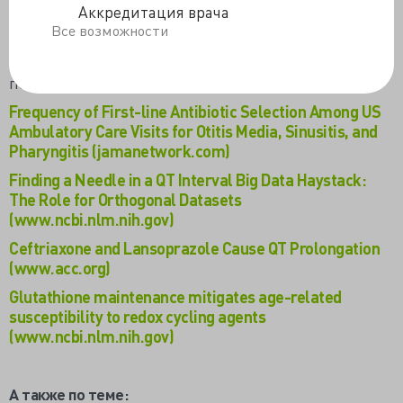
результате чего эндогенный глутадион гепатоцитов
Аккредитация врача
молодых мышей снижался на треть, а старых – на все
Все возможности
90%. Предварительная обработка АСС вдвое снижала
токсичность клеточного яда и компенсировала
показатель клеточной гибели.
Frequency of First-line Antibiotic Selection Among US
Ambulatory Care Visits for Otitis Media, Sinusitis, and
Pharyngitis (jamanetwork.com)
Finding a Needle in a QT Interval Big Data Haystack:
The Role for Orthogonal Datasets
(www.ncbi.nlm.nih.gov)
Ceftriaxone and Lansoprazole Cause QT Prolongation
(www.acc.org)
Glutathione maintenance mitigates age-related
susceptibility to redox cycling agents
(www.ncbi.nlm.nih.gov)
А также по теме: