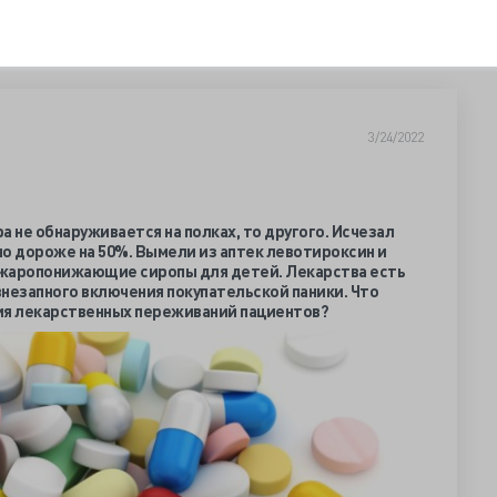
3/24/2022
а не обнаруживается на полках, то другого. Исчезал
 но дороже на 50%. Вымели из аптек левотироксин и
 жаропонижающие сиропы для детей. Лекарства есть
а внезапного включения покупательской паники. Что
ия лекарственных переживаний пациентов?