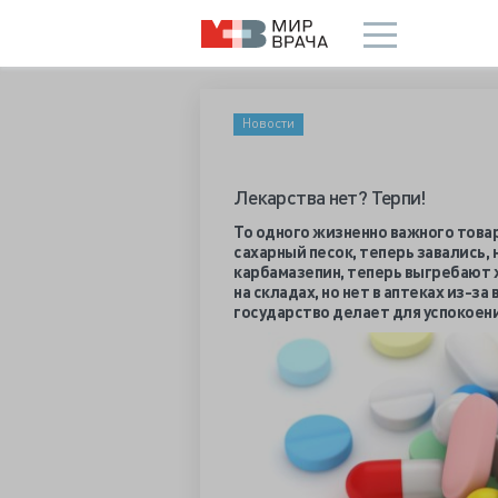
Новости
Лекарства нет? Терпи!
То одного жизненно важного товар
сахарный песок, теперь завались,
карбамазепин, теперь выгребают
на складах, но нет в аптеках из-з
государство делает для успокоен