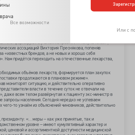
торую неделю – впятеро больше, «закупали впрок с большим
Зарегистр
цины
держку в логистической цепи». Министр уверяет, что «у
роблем с производством и запасами нет. В настоящее
врача
аты в полном объёме поставляются в лечебные сети.
Все возможности
ами виноваты.
Или с 
запас препаратов на несколько месяцев, наличие
зона и трендов их потребления. У аптек своих складов нет
 аптеки формируют с учётом потребности покупателей», -
ических ассоциаций Виктория Преснякова, попеняв
а «известных брендов, а не новых и хорошо себя
. Нам придётся переходить на отечественные лекарства,
бходимых объёмов лекарств, формируется план закупок
 поставки продолжаются в плановом режиме».
ав мониторят ситуацию, и действительно оперативно
представители власти в течение суток не отвечали на
, даже всем телом развёрнутая к пациенту экс-министр в
е запросы населения. Сегодня нередко не успеваем
х чего-то узнаём из объяснений чиновников, действительно
, президенту: «… меры ‒ как уже принятые, так и
омственном уровне ‒ имеют кумулятивный характер и
кой, ценовой и ассортиментной доступности медицинской