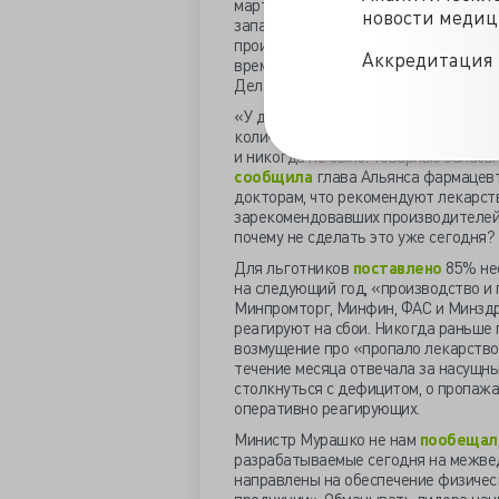
марта купили в 10 раз больше, за в
новости меди
запасом, что закономерно вызвало за
производителей и дистрибьюторов п
Аккредитация 
время данные лекарственные препар
Делать запасы не нужно». Короче, с
«У дистрибьюторов на складах есть 
количества препаратов зависит от се
и никогда не было. Товарные запасы
сообщила
глава Альянса фармацевт
докторам, что рекомендуют лекарств
зарекомендовавших производителей»
почему не сделать это уже сегодня?
Для льготников
поставлено
85% нео
на следующий год, «производство и
Минпромторг, Минфин, ФАС и Минздр
реагируют на сбои. Никогда раньше 
возмущение про «пропало лекарство»
течение месяца отвечала за насущны
столкнуться с дефицитом, о пропажа
оперативно реагирующих.
Министр Мурашко не нам
пообещал
разрабатываемые сегодня на межвед
направлены на обеспечение физичес