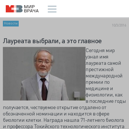
Новости
10/3/2016
Лауреата выбрали, а это главное
Сегодня мир
узнал имя
лауреата самой
престижной
международной
премии по
медицине и
физиологии, как
в последние годы
получается, чествуемое открытие отдалено от
обозначенной номинации и находится в сфере
биологии клетки. Награда нашла 71-летнего биолога
и профессора Токийского технологического института