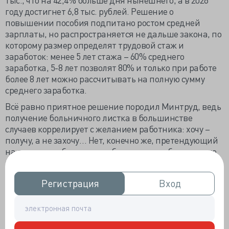
году достигнет 6,8 тыс. рублей. Решение о
повышении пособия подпитано ростом средней
зарплаты, но распространяется не дальше закона, по
которому размер определят трудовой стаж и
заработок: менее 5 лет стажа – 60% среднего
заработка, 5-8 лет позволят 80% и только при работе
более 8 лет можно рассчитывать на полную сумму
среднего заработка.
Всё равно приятное решение породил Минтруд, ведь
получение больничного листка в большинстве
случаев коррелирует с желанием работника: хочу –
получу, а не захочу… Нет, конечно же, претендующий
на получение бюллетеня обязан иметь объективные
признаки заболевания, часть которых записывается
врачом «со слов пациента». Немногие доктора
Регистрация
Регистрация
Вход
Вход
откажут в выдаче больничного требующему отдыха
пациенту, так недолго личного покоя лишиться из-за
жалобы неудовлетворённого.
При снижении востребованности б/л молодыми