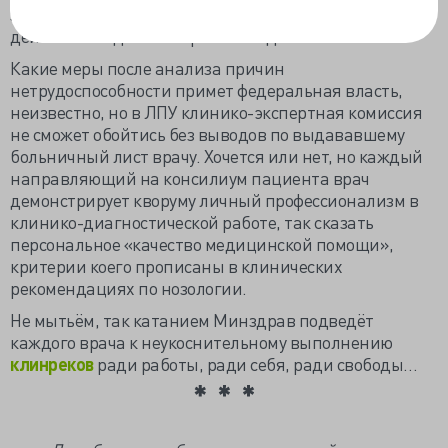
значимые заболевания. Новый порядок будет
действовать до сентября 2031 года.
Какие меры после анализа причин
нетрудоспособности примет федеральная власть,
неизвестно, но в ЛПУ клинико-экспертная комиссия
не сможет обойтись без выводов по выдававшему
больничный лист врачу. Хочется или нет, но каждый
направляющий на консилиум пациента врач
демонстрирует кворуму личный профессионализм в
клинико-диагностической работе, так сказать
персональное «качество медицинской помощи»,
критерии коего прописаны в клинических
рекомендациях по нозологии.
Не мытьём, так катанием Минздрав подведёт
каждого врача к неукоснительному выполнению
клинреков
ради работы, ради себя, ради свободы…