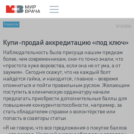
Новости
5/12/2026
Купи-продай аккредитацию «под ключ»
Наблюдательность была присуща нашим предкам
более, чем современникам, они-то точно знали, что
«простота хуже воровства, если она не от ума, а от
заумия». Сегодня скажут, что на каждый болт
найдётся гайка, и находится, главное – вовремя
опомниться и пойти правильным руслом. Желающим
поступить в клиническую ординатуру начали
предлагать приобрести дополнительные баллы для
повышения конкурентоспособности, например, за
стать обладателем справки о волонтёрстве или
попасть в соавторы статьи.
«Я не говорю, что все предложения о покупке баллов
— это развод. Но такой скепсис абсолютно оправдан.