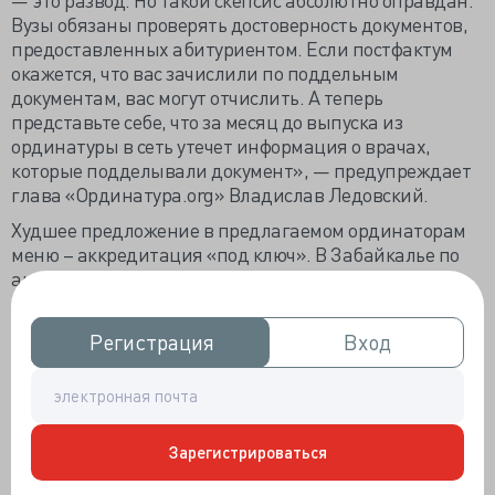
Вузы обязаны проверять достоверность документов,
предоставленных абитуриентом. Если постфактум
окажется, что вас зачислили по поддельным
документам, вас могут отчислить. А теперь
представьте себе, что за месяц до выпуска из
ординатуры в сеть утечет информация о врачах,
которые подделывали документ», — предупреждает
глава «Ординатура.org» Владислав Ледовский.
Худшее предложение в предлагаемом ординаторам
меню – аккредитация «под ключ». В Забайкалье по
аналогичному поводу
осудили
51 врача и 105 в
судебном процессе за взятки для получения
аккредитации, как правило, по второй
Регистрация
Регистрация
Вход
Вход
специальности. Первых фальшиво аккредитованных
наказывали по максимуму – условный срок и
гигантский штраф, потом суд ограничился 15-
кратными штрафами, затем уже «входил в
положение», присуждая по 350 тыс. вместе с запретом
Зарегистрироваться
работы по «фальшивой» специальности.