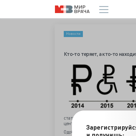
Новости
Кто-то теряет, а кто-то находи
статью федеральной казны, откуда
центрами федеральными органами и 
Зарегистрируйс
Одобренный сенаторами законопроек
и получишь: