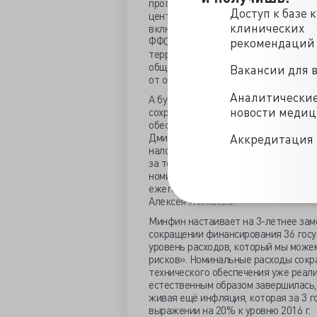
программу ОМС ВМП будут направля
Доступ к базе 
центры любой ведомственной прина
клинических
включения частных клиник в оказани
ФФОМС. По анализу Vademecum, сег
рекомендаций
территориальных программ ОМС. В Ф
общего финансирования ОМС имеют д
Вакансии для 
от оплаты услуг всех дневных стаци
Аналитически
А будет ли на это бюджет, не гово
новости меди
сохранили и дальше будем старатьс
обеспечим выполнение социальных о
Дмитрий Медведев. Надеются ввести
Аккредитация 
налогового администрирования, сб
за текущий год сократились к анало
номинальных расходов бюджета сок
ежегодно, что «не порождает больш
Алексея Улюкаева.
Минфин настаивает на 3-летнее зам
сокращении финансирования 36 госу
уровень расходов, который мы можем
рисков». Номинальные расходы сокра
технического обеспечения уже реал
естественным образом завершилась,
живая ещё инфляция, которая за 3 
выражении на 20% к уровню 2016 г.