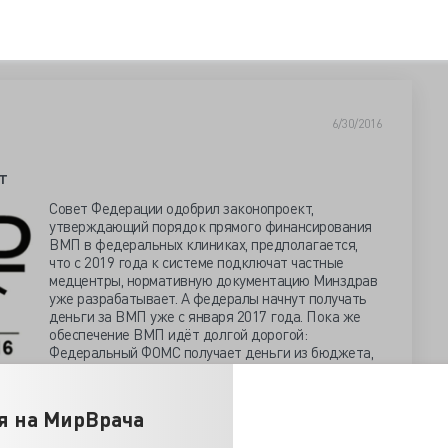
6/30/2016
т
Совет Федерации одобрил законопроект,
утверждающий порядок прямого финансирования
ВМП в федеральных клиниках, предполагается,
что с 2019 года к системе подключат частные
медцентры, нормативную документацию Минздрав
уже разрабатывает. А федералы начнут получать
деньги за ВМП уже с января 2017 года. Пока же
обеспечение ВМП идёт долгой дорогой:
Федеральный ФОМС получает деньги из бюджета,
затем направляет средства на определённую
 деньги распределяются между ведающими медицинскими
Минздравом, который даёт субсидии на ВМП регионам.
я на МирВрача
т предполагает, что средства на не включенную в базовую