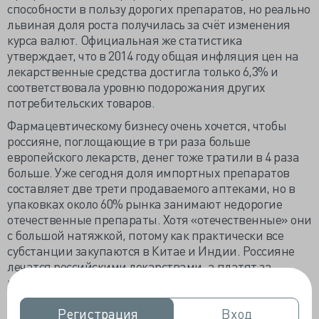
способности в пользу дорогих препаратов, но реально
львиная доля роста получилась за счёт изменения
курса валют. Официальная же статистика
утверждает, что в 2014 году общая инфляция цен на
лекарственные средства достигла только 6,3% и
соответствовала уровню подорожания других
потребительских товаров.
Фармацевтическому бизнесу очень хочется, чтобы
россияне, поглощающие в три раза больше
европейского лекарств, денег тоже тратили в 4 раза
больше. Уже сегодня доля импортных препаратов
составляет две трети продаваемого аптеками, но в
упаковках около 60% рынка занимают недорогие
отечественные препараты. Хотя «отечественные» они
с большой натяжкой, потому как практически все
субстанции закупаются в Китае и Индии. Россияне
лечатся российскими лекарствами, а платят за
импортные. При явной поддержке отечественных
лекарств потребителем, сегодня страна технически
не готова заменить чужие лекарства на свои, тем
Регистрация
Регистрация
Вход
Вход