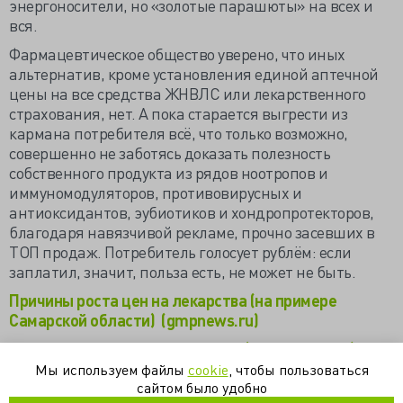
энергоносители, но «золотые парашюты» на всех и
вся.
Фармацевтическое общество уверено, что иных
альтернатив, кроме установления единой аптечной
цены на все средства ЖНВЛС или лекарственного
страхования, нет. А пока старается выгрести из
кармана потребителя всё, что только возможно,
совершенно не заботясь доказать полезность
собственного продукта из рядов ноотропов и
иммуномодуляторов, противовирусных и
антиоксидантов, эубиотиков и хондропротекторов,
благодаря навязчивой рекламе, прочно засевших в
ТОП продаж. Потребитель голосует рублём: если
заплатил, значит, польза есть, не может не быть.
Причины роста цен на лекарства (на примере
Самарской области) (gmpnews.ru)
Кто задирает цены на таблетки (samara.mk.ru)
Мы используем файлы
cookie
, чтобы пользоваться
Эксперты обсудили угрозы, которые могут стать
сайтом было удобно
новыми возможностями для фармрынка