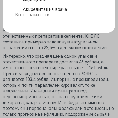
лекарственных препаратов, и аптеки стали платить
налог на добавленную стоимость, (который они берут
Аккредитация врача
из кармана потребителя). Производитель недоволен,
Все возможности
что государство позволило себе регулировать
стоимость препаратов ЖНВЛС, цены на кои не
менялись уже 4 года, а рубль за это время упал. Доля
отечественных препаратов в сегменте ЖНВЛС
составила примерно половину в натуральном
выражении и всего 22,5% в денежном исчислении.
Интересно, что средняя цена одной упаковки
отечественного препарата достигла 46 рублей, а
импортного почти в четыре раза выше — 161 рубль.
При этом средневзвешенная цена на ЖНВЛС
равняется 103,4 рубля. Импортные производители,
которым почти параллелен курс валют, тоже
недовольны. Им не дали права раз в год
перерегистрировать цены на выпускаемые ими
лекарства, как россиянам. И не беда, что именно
поэтому они первоначально заложили в стоимость не
только прогноз на инфляцию, подорожание сырья и