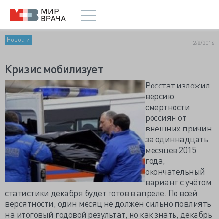
Новости
2/8/2016
Кризис мобилизует
Росстат изложил
версию
смертности
россиян от
внешних причин
за одиннадцать
месяцев 2015
года,
окончательный
вариант с учётом
статистики декабря будет готов в апреле. По всей
вероятности, один месяц не должен сильно повлиять
на итоговый годовой результат, но как знать, декабрь