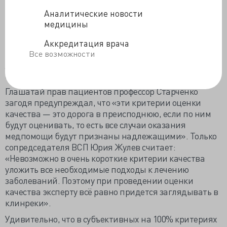
исследования. Всероссийское общество
Аналитические новости
онкогематологии «Содействие» расстроено
медицины
отсутствием списка консультантов при подборе
терапии, не знает, как оценить своевременность и
Аккредитация врача
правильность лечения, «не прописана
степень
Все возможности
достижения запланированного результата
» и вообще
видит в критериях субъективизм.
Глашатай прав пациентов профессор Старченко
загодя предупреждал, что «эти критерии оценки
качества — это дорога в преисподнюю, если по ним
будут оценивать, то есть все случаи оказания
медпомощи будут признаны надлежащими». Только
сопредседателя ВСП Юрия Жулев считает:
«Невозможно в очень короткие критерии качества
уложить все необходимые подходы к лечению
заболеваний. Поэтому при проведении оценки
качества эксперту всё равно придется заглядывать в
клинреки».
Удивительно, что в субъективных на 100% критериях