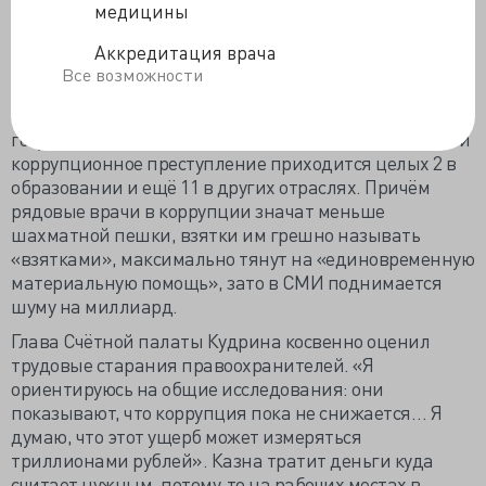
беспокоит состояние и здоровье медработников,
медицины
попавших в её «молотилку».
Аккредитация врача
Заместитель главы СК Игорь Краснов считает
Все возможности
«низовую коррупцию» первейшим злом,
поддерживающим всё прочее коррупционное в
государстве. На одно выявленное в здравоохранении
коррупционное преступление приходится целых 2 в
образовании и ещё 11 в других отраслях. Причём
рядовые врачи в коррупции значат меньше
шахматной пешки, взятки им грешно называть
«взятками», максимально тянут на «единовременную
материальную помощь», зато в СМИ поднимается
шуму на миллиард.
Глава Счётной палаты Кудрина косвенно оценил
трудовые старания правоохранителей. «Я
ориентируюсь на общие исследования: они
показывают, что коррупция пока не снижается… Я
думаю, что этот ущерб может измеряться
триллионами рублей». Казна тратит деньги куда
считает нужным, потому-то на рабочих местах в