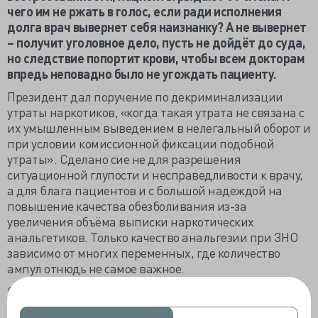
чего им не ржать в голос, если ради исполнения
долга врач вывернет себя наизнанку? А не вывернет
– получит уголовное дело, пусть не дойдёт до суда,
но следствие попортит крови, чтобы всем докторам
впредь неповадно было не угождать пациенту.
Президент дал поручение по декриминализации
утраты наркотиков, «когда такая утрата не связана с
их умышленным выведением в нелегальный оборот и
при условии комиссионной фиксации подобной
утраты». Сделано сие не для разрешения
ситуационной глупости и несправедливости к врачу,
а для блага пациентов и с большой надеждой на
повышение качества обезболивания из-за
увеличения объёма выписки наркотических
анальгетиков. Только качество анальгезии при ЗНО
зависимо от многих переменных, где количество
ампул отнюдь не самое важное.
Освобождение медработника от уголовной
ответственности за непреднамеренную утрату