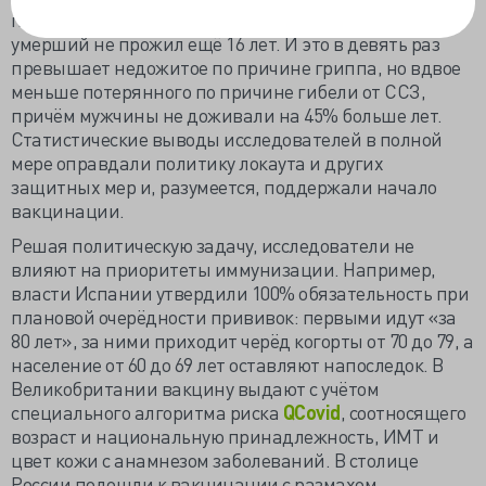
потеряно 20 507 518 лет жизни, то есть каждый
умерший не прожил ещё 16 лет. И это в девять раз
превышает недожитое по причине гриппа, но вдвое
меньше потерянного по причине гибели от ССЗ,
причём мужчины не доживали на 45% больше лет.
Статистические выводы исследователей в полной
мере оправдали политику локаута и других
защитных мер и, разумеется, поддержали начало
вакцинации.
Решая политическую задачу, исследователи не
влияют на приоритеты иммунизации. Например,
власти Испании утвердили 100% обязательность при
плановой очерёдности прививок: первыми идут «за
80 лет», за ними приходит черёд когорты от 70 до 79, а
население от 60 до 69 лет оставляют напоследок. В
Великобритании вакцину выдают с учётом
специального алгоритма риска
QCovid
, соотносящего
возраст и национальную принадлежность, ИМТ и
цвет кожи с анамнезом заболеваний. В столице
России подошли к вакцинации с размахом,