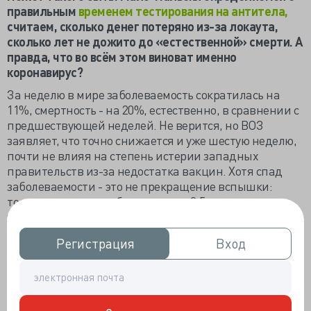
правильным
временем тестирования на антитела,
считаем, сколько денег потеряно из-за локаута,
сколько лет не дожито до «естественной» смерти. А
правда, что во всём этом виноват именно
коронавирус?
За неделю в мире заболеваемость сократилась на
11%, смертность - на 20%, естественно, в сравнении с
предшествующей неделей. Не верится, но ВОЗ
заявляет, что точно снижается и уже шестую неделю,
почти не влияя на степень истерии западных
правительств из-за недостатка вакцин. Хотя спад
заболеваемости - это не прекращение вспышки:
только за неделю заболело почти 2,5 миллиона и
умерло больше 66 тысяч.
Группа исследователей из Университета Pompeu
Регистрация
Регистрация
Вход
Вход
Fabra в Барселоне, Висконсинского в Мэдисоне,
Оксфорда и Института Макса Планка в немецком
Ростоке в 81 государстве мира подсчитала потери
человеческих лет из-за COVID-19. На начало января