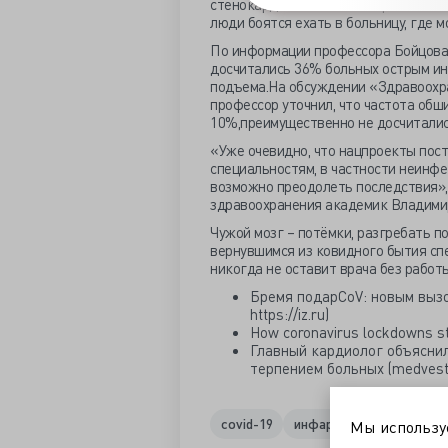
стенокардией. В начале апреля моск
люди боятся ехать в больницу, где 
По информации профессора Бойцова,
досчитались 36% больных острым ин
подъема.На обсуждении «Здравоохра
профессор уточнил, что частота обш
10%,преимущественно не досчиталис
«Уже очевидно, что нацпроекты пост
специальностям, в частности неинфе
возможно преодолеть последствия»,
здравоохранения академик Владими
Чужой мозг – потёмки, разгребать 
вернувшимся из ковидного бытия сп
никогда не оставит врача без рабо
Бремя подарCoV: новым выз
https://iz.ru)
How coronavirus lockdowns sto
Главный кардиолог объясни
терпением больных (medvestn
covid-19
инфаркт
иппп
кара
Мы использ