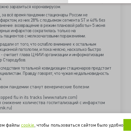
овский главный кардиолог Елена Васильева отметила, что
можно заразиться коронавирусом.
 за всё время пандемии стационары России не
фарктом, из них 28% с подъемом сегмента ST и 46% без
нение: возвращение в режим плановой работы» 5 июня
ирных инфарктов сократилась только на
ь пациентов с мелкоочаговыми поражениями.
радали от того, что ослабло внимание к остальным
кционной патологии, и пока неясно, насколько быстро
 - считает глава ЦНИИ организации и информатизации
р Стародубов.
последствия тотальной ковидизации стационаров предстоит
ециалистам. Правду говорят, что чужая недальновидность
ты.
овом пандемии станут венерические болезни
pped flu in its tracks (www.nature.com)
л снижение количества госпитализаций с инфарктом
ik.ru)
нтин
эпидемия
уем файлы
cookie
, чтобы пользоваться сайтом было удобно