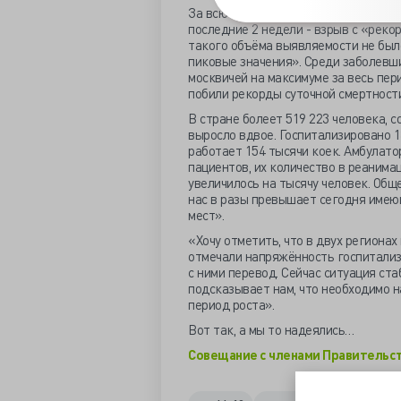
За всю Москву говорил мэр Собянин. 
последние 2 недели - взрыв с «реко
такого объёма выявляемости не было 
пиковые значения». Среди заболевш
москвичей на максимуме за весь пер
побили рекорды суточной смертности
В стране болеет 519 223 человека, 
выросло вдвое. Госпитализировано 1
работает 154 тысячи коек. Амбулато
пациентов, их количество в реанима
увеличилось на тысячу человек. Общ
нас в разы превышает сегодня имею
мест».
«Хочу отметить, что в двух регионах
отмечали напряжённость госпитализ
с ними перевод. Сейчас ситуация ст
подсказывает нам, что необходимо 
период роста».
Вот так, а мы то надеялись…
Совещание с членами Правительс