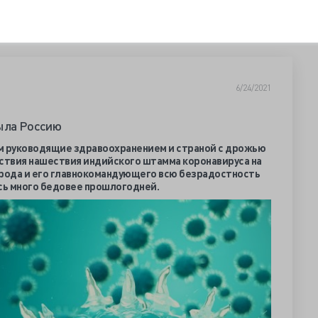
6/24/2021
рыла Россию
м руководящие здравоохранением и страной с дрожью
дствия нашествия индийского штамма коронавируса на
арода и его главнокомандующего всю безрадостность
ась много бедовее прошлогодней.