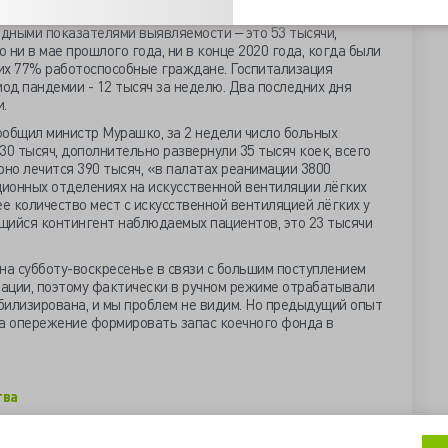
Пять месяцев в столице всё было стабильно и спокойно, но
рдными показателями выявляемости ‒ это 53 тысячи,
ни в мае прошлого года, ни в конце 2020 года, когда были
их 77% работоспособные граждане. Госпитализация
иод пандемии - 12 тысяч за неделю. Два последних дня
.
сообщил министр Мурашко, за 2 недели число больных
30 тысяч, дополнительно развернули 35 тысяч коек, всего
рно лечится 390 тысяч, «в палатах реанимации 3800
ционных отделениях на искусственной вентиляции лёгких
ее количество мест с искусственной вентиляцией лёгких у
щийся контингент наблюдаемых пациентов, это 23 тысячи
 на субботу-воскресенье в связи с большим поступлением
ации, поэтому фактически в ручном режиме отрабатывали
абилизирована, и мы проблем не видим. Но предыдущий опыт
на опережение формировать запас коечного фонда в
тва