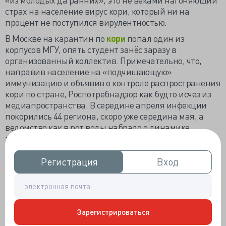
страх на население вирус кори, который ни на
процент не поступился вирулентностью.
В Москве на карантин по
кори
попал один из
корпусов МГУ, опять студент занёс заразу в
организованный коллектив. Примечательно, что,
направив население на «подчищающую»
иммунизацию и объявив о контроле распространения
кори по стране, Роспотребнадзор как будто исчез из
медиапространства. В середине апреля инфекции
покорились 44 региона, скоро уже середина мая, а
ведомство как в рот воды набрало о динамике
заболеваемости.
Действительно, что народ волновать, если
Регистрация
Регистрация
Вход
Вход
непривитых направили куда надо. По примерным
подсчётам
журналистов
, как будто бы в лидерах
Дагестан с 188 заболевшими, Самара - со 118,
Подмосковье - с 88 и Ленинградская область - с 75,
остальные всё контролируют и в Москве, конечно же,
Зарегистрироваться
«ситуация не является критической». Смущает, что