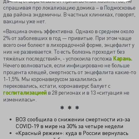
дачниц отворачиваю от прививочных кабинетов, не
спрашивая про локализацию домика – в Подмосковье
два района эндемичны. В частных клиниках, говорят,
вакцины уже нет.
«Вакцина очень эффективна. Однако в среднем около
2% от заболевших в год — привитые. При этом чаще
всего они болеют в лихорадочной форме, энцефалит у
них не развивается. То есть болезнь проходит без
тяжёлых последствий», - успокоила госпожа
Карань.
Нечего волноваться, если инфицировано не больше
процента клещей, смертность от энцефалита какие-то
1-1,5%. Мы коронавирусом закалились и
перековались, кстати, коронавирус балует с
госпитализацией
в 28 регионах и в 13 «ситуация не
изменилась».
ВОЗ сообщила о снижении смертности из-за
COVID-19 в мире на 30% за четыре недели
«Красный режим»: куда в России вернулась