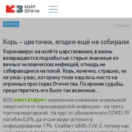
Новости
5/5/2023
Корь – цветочки, ягодки ещё не собирали
Коронавирус на излёте царствования, в жизнь
возвращаются подзабытые старые знакомые из
вечных человеческих инфекций, отнюдь не
собирающиеся на покой. Корь, конечно, страшно, но
не ужас-ужас, которому тоже нашлось место на
огромных просторах Отечества. По иронии судьбы,
предотвратить его было так возможно…
ВОЗ
констатирует
неуклонное снижение апрельской
смертности от коронавирусной инфекции - на треть
против мартовской. На круг от обновлённого COVID-19
погибло 0,6%, да и сам вирус уступил в
инфицировании 17%. Слабеет SARS-CoV-2, потому как
«из молодых да ранних», это не веками нагоняющий