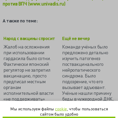
против ВПЧ (www.univadis.ru)
А также по теме:
Народ с вакцины спросит
Ещё не вечер
Жалоб на осложнения
Команде учёных было
при использовании
предложено детально
гардасила было сотни.
изучить патогенез
Фактически японский
поствакцинального
регулятор не запретил
нейропатического
вакцинацию, просто
синдрома. Было
предписал местным
подозрение, что его
органам
вызывает адъювант.
исполнительной власти
Учёные нашли причину
«не поддерживать»
беды в чужеродной ДНК,
использование вакцины
но до окончательного
Мы используем файлы
cookie
, чтобы пользоваться
до завершения
вывода ещё далеко…
сайтом было удобно
мероприятий по