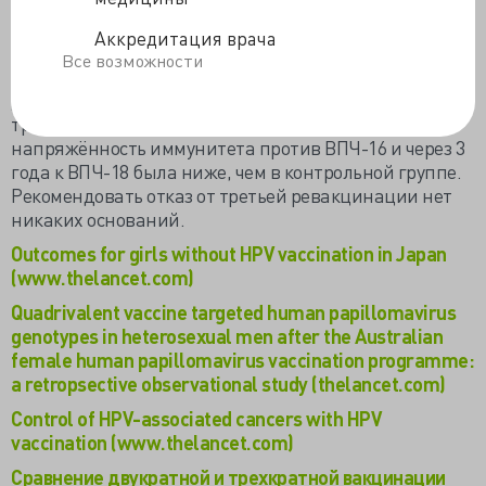
удаётся провести трёхкратную иммунизацию. Если
сделать только две прививки из трёх, поможет ли?
Аккредитация врача
Поможет, но не от всех ВПЧ, выяснили канадские
Все возможности
специалисты. Через месяц после введения второй
дозы иммунный ответ был не ниже, чем в группе
трёхкратно вакцинированных. А через 2 года
напряжённость иммунитета против ВПЧ-16 и через 3
года к ВПЧ-18 была ниже, чем в контрольной группе.
Рекомендовать отказ от третьей ревакцинации нет
никаких оснований.
Outcomes for girls without HPV vaccination in Japan
(www.thelancet.com)
Quadrivalent vaccine targeted human papillomavirus
genotypes in heterosexual men after the Australian
female human papillomavirus vaccination programme:
a retropsective observational study (thelancet.com)
Control of HPV-associated cancers with HPV
vaccination (www.thelancet.com)
Сравнение двукратной и трехкратной вакцинации