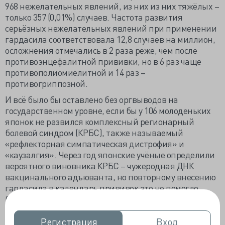
968 нежелательных явлений, из них из них тяжёлых –
только 357 (0,01%) случаев. Частота развития
серьёзных нежелательных явлений при применении
гардасила соответствовала 12,8 случаев на миллион,
осложнения отмечались в 2 раза реже, чем после
противоэнцефалитной прививки, но в 6 раз чаще
противополиомиелитной и 14 раз –
противогриппозной.
И всё было бы оставлено без оргвыводов на
государственном уровне, если бы у 106 молоденьких
японок не развился комплексный регионарный
болевой синдром (КРБС), также называемый
«рефлекторная симпатическая дистрофия» и
«каузалгия». Через год японские учёные определили
вероятного виновника КРБС – чужеродная ДНК
вакцинального адъюванта, но повторному внесению
гардасила в календарь прививок это не помогло.
Сегодня учёные Университета Осаки бьют тревогу: по
предварительным подсчётам без вакцинации от ВПЧ
55% вступивших в половую жизнь 19-летних и 65%
Регистрация
Регистрация
Вход
Вход