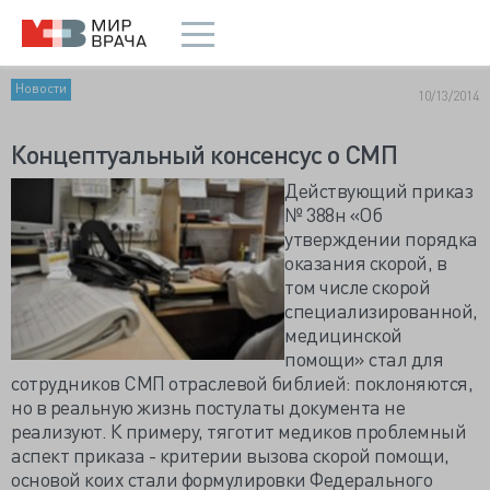
Новости
10/13/2014
Концептуальный консенсус о СМП
Действующий приказ
№ 388н «Об
утверждении порядка
оказания скорой, в
том числе скорой
специализированной,
медицинской
помощи» стал для
сотрудников СМП отраслевой библией: поклоняются,
но в реальную жизнь постулаты документа не
реализуют. К примеру, тяготит медиков проблемный
аспект приказа - критерии вызова скорой помощи,
основой коих стали формулировки Федерального