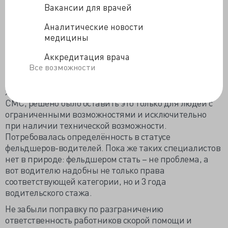
Вакансии для врачей
Предложено дать право субъектами Росси
формировать нормативы работы выездных бригад
Аналитические новости
СМП, исходя из размера территории обслуживания и
медицины
проживающего на ней населения. Также решено
Аккредитация врача
было оборудовать машины не по единому для всех
Все возможности
регламенту, а исходя из демографо-
эпидемиологической целесообразности. Подверглась
жёсткой критике возможность вызова «скорой» по
СМС, решено было оставить это только для людей с
ограниченными возможностями и исключительно
при наличии технической возможности.
Потребовалась определённость в статусе
фельдшеров-водителей. Пока же таких специалистов
нет в природе: фельдшером стать – не проблема, а
вот водителю надобны не только права
соответствующей категории, но и 3 года
водительского стажа.
Не забыли поправку по разграничению
ответственность работников скорой помощи и