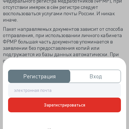
Федерального регистра медработников (ФРМР), при
отсутствии имярек в сём регистре следует
воспользоваться услугами почты России. И никак
иначе.
Пакет направляемых документов зависит от способа
отправления, при использовании личного кабинета
ФРМР большая часть документов упоминается в
заявлении без предоставления копий или
подгружается из базы данных автоматически. При
отправке по почте собираются все копии всего. Если
доктор получил новую категорию в год аккредитации
или годом ранее, то потребуется предоставить копию
Регистрация
Регистрация
Вход
Вход
акта о присвоении категории госкомиссией.
На передачу документов из ФАЦ в аккредитационную
подкомиссию для оценки портфолио отводится «20
рабочих дней», то есть не меньше месяца. Срок может
Зарегистрироваться
затянуться как минимум на месяц, если ФАЦ не
удастся сформировать подкомиссию и к оценке
портфолио привлекут профессиональное НКО.
Минздрав не указывает оптимального срока подачи