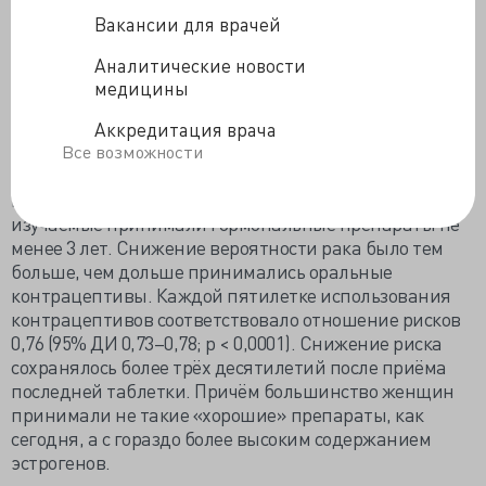
менопаузальных женщин, принимающих гормоны
Вакансии для врачей
более 5 лет, они добавляли один случай рака
Аналитические новости
яичников.
медицины
При анализе 36 эпидемиологических исследований
другой группой учёных с контрольной группой из
Аккредитация врача
115 743 женщин среднего возраста 63 года и 27 276
Все возможности
больных раком эндометрия, оральные
контрацептивы были «очищены от скверны». Все
изучаемые принимали гормональные препараты не
менее 3 лет. Снижение вероятности рака было тем
больше, чем дольше принимались оральные
контрацептивы. Каждой пятилетке использования
контрацептивов соответствовало отношение рисков
0,76 (95% ДИ 0,73–0,78; p < 0,0001). Снижение риска
сохранялось более трёх десятилетий после приёма
последней таблетки. Причём большинство женщин
принимали не такие «хорошие» препараты, как
сегодня, а с гораздо более высоким содержанием
эстрогенов.