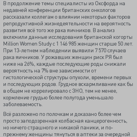
В продолжение темы специалисты из Оксфорда на
недавней конференции британских онкологов
рассказали коллегам о влиянии некоторых факторов
репродуктивной жизнедеятельности на вероятность
развития всё того же рака яичников. В анализ
включили данные исследования британской когорты
Million Women Study с 1 146 985 женщин старше 50 лет.
При 13-летнем наблюдении выявили 7 570 случаев
рака яичников. У рожавших женщин риск РЯ был
ниже на 26%, каждые последующие роды снижали
вероятность на 7% вне зависимости от
гистологической структуры опухоли, времени первых
и последующих родов. Грудное вскармливание как бы
в общем не коррелировало с ЗНО, тем не менее,
кормление грудью более полугода уменьшало
заболеваемость.
Всё разложено по полочкам и доказано более чем
просто заподозренная колбасная канцерогенность,
но ничего страшного и никакой паники, и по-
прежнему женщины тянуться в аптеки за очередной