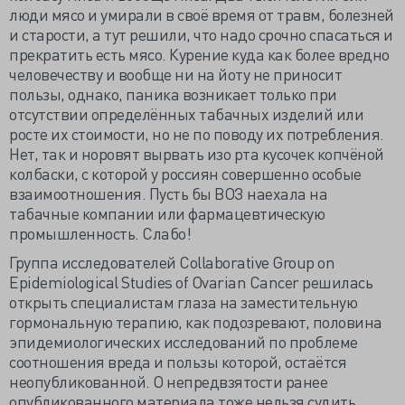
люди мясо и умирали в своё время от травм, болезней
и старости, а тут решили, что надо срочно спасаться и
прекратить есть мясо. Курение куда как более вредно
человечеству и вообще ни на йоту не приносит
пользы, однако, паника возникает только при
отсутствии определённых табачных изделий или
росте их стоимости, но не по поводу их потребления.
Нет, так и норовят вырвать изо рта кусочек копчёной
колбаски, с которой у россиян совершенно особые
взаимоотношения. Пусть бы ВОЗ наехала на
табачные компании или фармацевтическую
промышленность. Слабо!
Группа исследователей Collaborative Group on
Epidemiological Studies of Ovarian Cancer решилась
открыть специалистам глаза на заместительную
гормональную терапию, как подозревают, половина
эпидемиологических исследований по проблеме
соотношения вреда и пользы которой, остаётся
неопубликованной. О непредвзятости ранее
опубликованного материала тоже нельзя судить