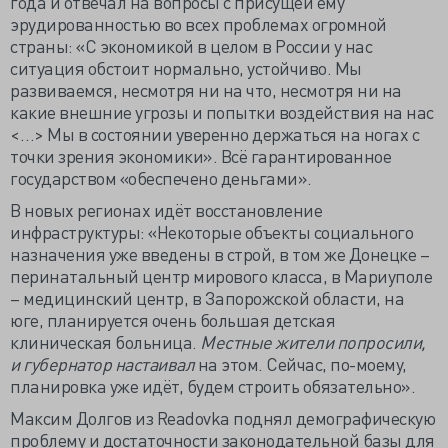
года и отвечал на вопросы с присущей ему
эрудированностью во всех проблемах огромной
страны: «С экономикой в целом в России у нас
ситуация обстоит нормально, устойчиво. Мы
развиваемся, несмотря ни на что, несмотря ни на
какие внешние угрозы и попытки воздействия на нас
<…> Мы в состоянии уверенно держаться на ногах с
точки зрения экономики». Всё гарантированное
государством «обеспечено деньгами».
В новых регионах идёт восстановление
инфраструктуры: «Некоторые объекты социального
назначения уже введены в строй, в том же Донецке –
перинатальный центр мирового класса, в Мариуполе
– медицинский центр, в Запорожской области, на
юге, планируется очень большая детская
клиническая больница.
Местные жители попросили,
и губернатор настаивал
на этом. Сейчас, по-моему,
планировка уже идёт, будем строить обязательно».
Максим Долгов из Readovka поднял демографическую
проблему и достаточности законодательной базы для