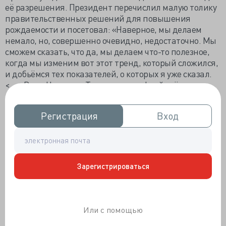
её разрешения. Президент перечислил малую толику
правительственных решений для повышения
рождаемости и посетовал: «Наверное, мы делаем
немало, но, совершенно очевидно, недостаточно. Мы
сможем сказать, что да, мы делаем что-то полезное,
когда мы изменим вот этот тренд, который сложился,
и добьёмся тех показателей, о которых я уже сказал.
<…> Вот в Чечне и в Туве с демографией всё
нормально».
Пенсионерка Сычёва из Нижнего Новгорода
Регистрация
Регистрация
Вход
Вход
попеняла «бесплатной медицине», что
«катастрофически не хватает узких специалистов
и участковых терапевтов – врачи уходят в платные
клиники. <…> Второй месяц я не могу записать отца
Зарегистрироваться
к кардиологу, он после инфаркта, врач принимает
всего лишь один раз в неделю. Электронная запись
отсутствует, так как врач не на полной ставке.
За талоном нужно занимать очередь в пять-шесть
Или с помощью
утра, стоять на улице, и не факт, что достанется
талон».