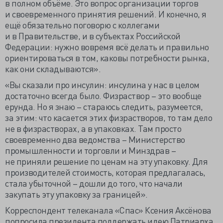
в полном объёме. Это вопрос организации торгов
и своевременного принятия решений. И конечно, я
ещё обязательно поговорю с коллегами
и в Правительстве, и в субъектах Российской
Федерации: нужно вовремя всё делать и правильно
ориентироваться в том, каковы потребности рынка,
как они складываются».
«Вы сказали про инсулин: инсулина у нас в целом
достаточно всегда было. Физраствор – это вообще
ерунда. Но я знаю – стараюсь следить, разумеется,
за этим: что касается этих физрастворов, то там дело
не в физрастворах, а в упаковках. Там просто
своевременно два ведомства – Министерство
промышленности и торговли и Минздрав –
не приняли решение по ценам на эту упаковку. Для
производителей стоимость, которая предлагалась,
стала убыточной – дошли до того, что начали
закупать эту упаковку за границей».
Корреспондент телеканала «Спас» Ксения Аксёнова
попросила президента поддержать идею Патриарха