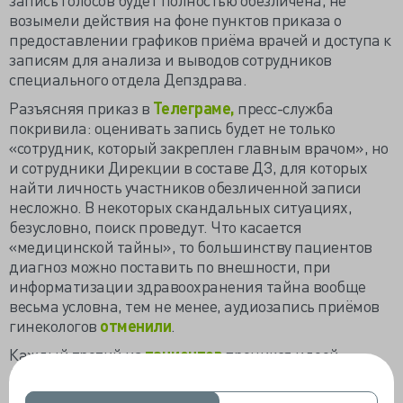
возымели действия на фоне пунктов приказа о
предоставлении графиков приёма врачей и доступа к
записям для анализа и выводов сотрудников
специального отдела Депздрава.
Разъясняя приказ в
Телеграме,
пресс-служба
покривила: оценивать запись будет не только
«сотрудник, который закреплен главным врачом», но
и сотрудники Дирекции в составе ДЗ, для которых
найти личность участников обезличенной записи
несложно. В некоторых скандальных ситуациях,
безусловно, поиск проведут. Что касается
«медицинской тайны», то большинству пациентов
диагноз можно поставить по внешности, при
информатизации здравоохранения тайна вообще
весьма условна, тем не менее, аудиозапись приёмов
гинекологов
отменили
.
Каждый третий из
пациентов
проникся идеей
Депздрава: «Давно пора, так как многие врачи ведут
себя непрофессионально, не могут