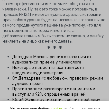
своём профессионализме, не умеет общаться по-
человечески. Ну, так это тоже можно поправить, в
приказе №1241 имеются нужные фразы, с которыми
врач любого уровня будет на несколько «голов» выше
самого продвинутого пациента уже потому, что для
него медицина не терра инкогнито, а
доброжелательным быть совсем не сложно, и улыбку
наклеить на лицо как нечего делать.
Депздрав Москвы решил отказаться от
аудиозаписи приема у гинеколога
Некоторые пациенты все-таки хотят
введения аудиоконтроля
От Депздрава «с любовью»: правовой режим
аудиоконтроля
Против записи разговоров с пациентами
выступили 92% опрошенных врачей
Юрий Жулев: аудиозапись решит проблему
конфликта врачей и пациентов
Мы используем файлы
cookie
, чтобы пользоваться