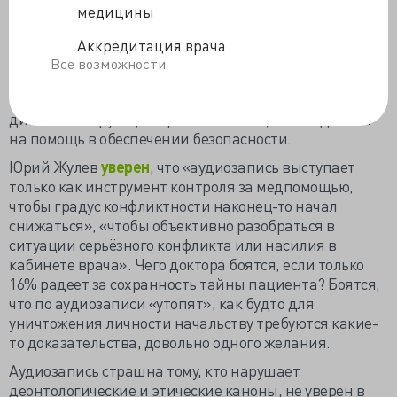
категорически против контроля приёма, 75,7%
медицины
аудиозапись расценивают как «издевательство», при
этом Депздрав, как бенефициар муниципального
Аккредитация врача
здравоохранения, имеет юридическое право на
Все возможности
контроль деятельности врача и поликлиники. Только
4,2% респондентов сочли аудиозапись полезной
дисциплинирующей практикой и ещё 2% надеются
на помощь в обеспечении безопасности.
Юрий Жулев
уверен
, что «аудиозапись выступает
только как инструмент контроля за медпомощью,
чтобы градус конфликтности наконец-то начал
снижаться», «чтобы объективно разобраться в
ситуации серьёзного конфликта или насилия в
кабинете врача».
Чего доктора боятся, если только
16% радеет за сохранность тайны пациента? Боятся,
что по аудиозаписи «утопят», как будто для
уничтожения личности начальству требуются какие-
то доказательства, довольно одного желания.
Аудиозапись страшна тому, кто нарушает
деонтологические и этические каноны, не уверен в