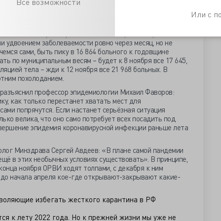
Все возможности
«Снижение произойдёт обязательно, конечно. Но только
дет выражаться числах заболеваемости — это, пожалуй,
Или с 
ских моделей, рассчитывающих прогнозы».
 аналитики которого при самом неблагоприятном развитии
 удвоением заболеваемости ровно через месяц, но не
чемся сами, быть пику в 16 864 больного к годовщине
ть по муниципальным весям – будет к 8 ноября все 17 645,
яцией тела – жди к 12 ноября все 21 968 больных. В
отним похолоданием.
е разъяснил профессор эпидемиологии Михаил Фаворов:
ку, как только перестанет хватать мест для
сами попрячутся. Если настанет серьёзная ситуация
ько велика, что оно само потребует всех посадить под
завершение эпидемия коронавирусной инфекции раньше лета
лог Минздрава Сергей Авдеев: «В плане самой пандемии
ещё в этих необычных условиях существовать». В принципе,
конца ноября ОРВИ ходят толпами, с декабря к ним
и до начала апреля кое-где открывают-закрывают какие-
зволяющие избегать жесткого карантина в РФ
ся к лету 2022 года. Но к прежней жизни мы уже не