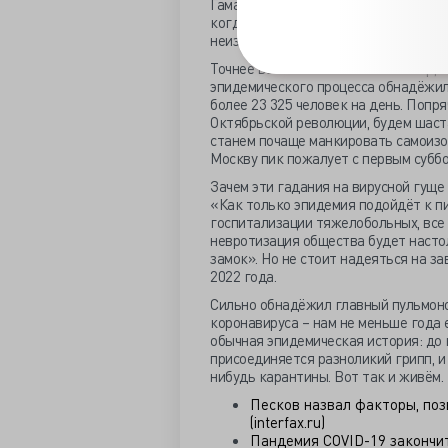
Гамалеи Александр Бутенко уверен: 
когда это случится и в каких это бу
неизвестно. Много даже математиче
Точнее всех в России считает Сбер,
эпидемического процесса обнадёжили
более 23 325 человек на день. Попря
Октябрьской революции, будем шаста
станем почаще манкировать самоизол
Москву пик пожалует с первым субб
Зачем эти гадания на вирусной гущ
«Как только эпидемия подойдёт к пи
госпитализации тяжелобольных, все 
невротизация общества будет настол
замок». Но не стоит надеяться на 
2022 года.
Сильно обнадёжил главный пульмоно
коронавируса – нам не меньше года 
обычная эпидемическая история: до 
присоединяется разноликий грипп, 
нибудь карантины. Вот так и живём.
Песков назвал факторы, по
(interfax.ru)
Пандемия COVID-19 закончит