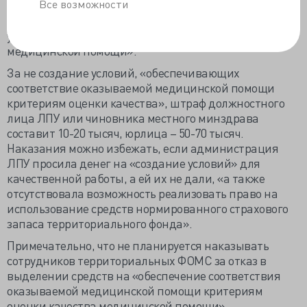
Все возможности
базируется на впечатлениях населения и закреплена
приказом Минздрава от мая 2017 г. № 203н «Об
утверждении критериев оценки качества
медицинской помощи».
За не создание условий, «обеспечивающих
соответствие оказываемой медицинской помощи
критериям оценки качества», штраф должностного
лица ЛПУ или чиновника местного минздрава
составит 10-20 тысяч, юрлица – 50-70 тысяч.
Наказания можно избежать, если администрация
ЛПУ просила денег на «создание условий» для
качественной работы, а ей их не дали, «а также
отсутствовала возможность реализовать право на
использование средств нормированного страхового
запаса территориального фонда».
Примечательно, что не планируется наказывать
сотрудников территориальных ФОМС за отказ в
выделении средств на «обеспечение соответствия
оказываемой медицинской помощи критериям
оценки качества медицинской помощи».