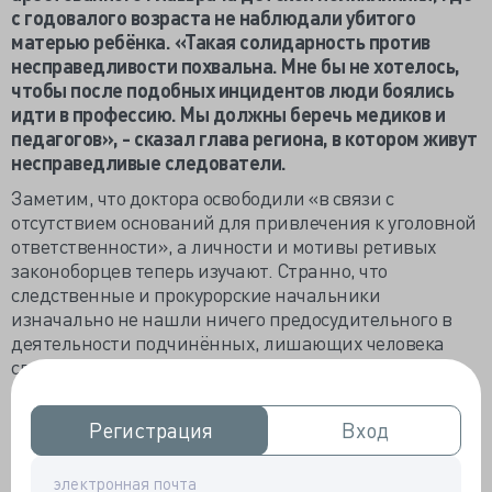
с годовалого возраста не наблюдали убитого
матерью ребёнка. «Такая солидарность против
несправедливости похвальна. Мне бы не хотелось,
чтобы после подобных инцидентов люди боялись
идти в профессию. Мы должны беречь медиков и
педагогов», - сказал глава региона, в котором живут
несправедливые следователи.
Заметим, что доктора освободили «в связи с
отсутствием оснований для привлечения к уголовной
ответственности», а личности и мотивы ретивых
законоборцев теперь изучают. Странно, что
следственные и прокурорские начальники
изначально не нашли ничего предосудительного в
деятельности подчинённых, лишающих человека
свободы из-за подозрения в халатности, и
подписывали разрешающие задержание врача
документы. Похоже, что в наше время обывателям
Регистрация
Регистрация
Вход
Вход
неприлично не ударить доктора «по щеке».
Все обыватели при должности уверены, что именно