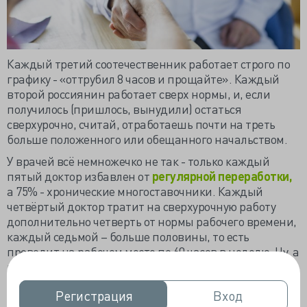
Каждый третий соотечественник работает строго по
графику - «оттрубил 8 часов и прощайте». Каждый
второй россиянин работает сверх нормы, и, если
получилось (пришлось, вынудили) остаться
сверхурочно, считай, отработаешь почти на треть
больше положенного или обещанного начальством.
У врачей всё немножечко не так - только каждый
пятый доктор избавлен от
регулярной переработки,
а 75% - хронические многоставочники. Каждый
четвёртый доктор тратит на сверхурочную работу
дополнительно четверть от нормы рабочего времени,
каждый седьмой – больше половины, то есть
проводит на рабочем месте по 60 часов в неделю. Ну, а
как иначе, скажите, на одну ставку легко только «ноги
протянуть», и Минздрав коэффициент совмещения
Регистрация
Регистрация
Вход
Вход
1,5 совсем не смущает, он им даже хвастает.