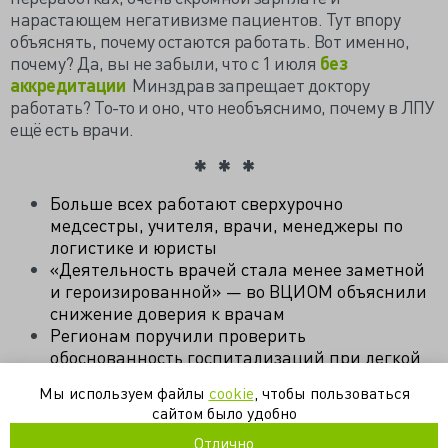
нарастающем негативизме пациентов. Тут впору
объяснять, почему остаются работать. Вот именно,
почему? Да, вы не забыли, что с 1 июля
без
аккредитации
Минздрав запрещает доктору
работать? То-то и оно, что необъяснимо, почему в ЛПУ
ещё есть врачи.
Больше всех работают сверхурочно
медсестры, учителя, врачи, менеджеры по
логистике и юристы
«Деятельность врачей стала менее заметной
и героизированной» — во ВЦИОМ объяснили
снижение доверия к врачам
Регионам поручили проверить
обоснованность госпитализаций при легкой
форме COVID-19
Мы используем файлы
cookie
, чтобы пользоваться
сайтом было удобно
врач
здравоохранение
профессия
работа
ффомс
Отлично