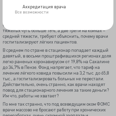
За доктором следят всегда, следят везде, и самая
Аккредитация врача
свежая неудовлетворённость ФФОМС - за 4 месяца
Все возможности
года в восьми регионах (из 85) слишком много
госпитализировали
с лёгким течением COVID-19. Нет
бы порадоваться, что среди стационарных больных
тяжёлых чуть больше 18%, а две трети на койках –
средней тяжести, требуют объяснить, почему врачи
госпитализируют лёгких пациентов.
В среднем по стране в стационар попадает каждый
девятый, в восьми проштрафившихся регионах доля
легко раненых коронавирусом от 19,8% на Сахалине
до 34,7% в Пензе. Фонд напрягает, что тариф на
лечение лёгкого ковида повысили на 3,2 тыс. до 65,8
тыс., а госпитализировать больных не перестали.
Действительно, очень странно, как врачи находят
повод для стационарного лечения за такие деньги?
Им что, работы не хватает?
По мне так странно, что под всеведущим оком ФОМС
врачи массово не бросают работу при хронических
переработках, очень скромной зарплате и