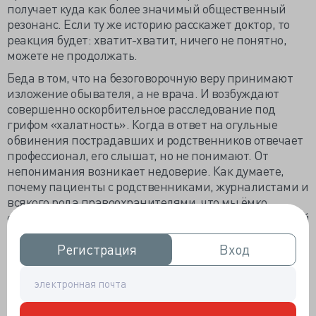
получает куда как более значимый общественный
резонанс. Если ту же историю расскажет доктор, то
реакция будет: хватит-хватит, ничего не понятно,
можете не продолжать.
Беда в том, что на безоговорочную веру принимают
изложение обывателя, а не врача. И возбуждают
совершенно оскорбительное расследование под
грифом «халатность». Когда в ответ на огульные
обвинения пострадавших и родственников отвечает
профессионал, его слышат, но не понимают. От
непонимания возникает недоверие. Как думаете,
почему пациенты с родственниками, журналистами и
всякого рода правоохранителями, что мы ёмко
обозначаем «обыватели», любой медицинский случай
выворачивают наизнанку? Почему они делают
нелогичные построения первичное-вторичное,
Регистрация
Регистрация
Вход
Вход
полностью утрачивая временную связь?
Для примера предложу пациентское переосмысление
МРТ-заключения, сделанное недавно моим другом. В