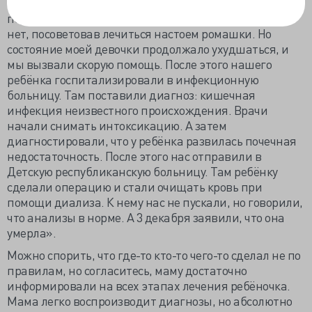
пищевое отравление и 24 ноября вызвали домой
педиатра. Он заявил, что ничего страшного в этом
нет, посоветовав лечиться настоем ромашки. Но
состояние моей девочки продолжало ухудшаться, и
мы вызвали скорую помощь. После этого нашего
ребёнка госпитализировали в инфекционную
больницу. Там поставили диагноз: кишечная
инфекция неизвестного происхождения. Врачи
начали снимать интоксикацию. А затем
диагностировали, что у ребёнка развилась почечная
недостаточность. После этого нас отправили в
Детскую республиканскую больницу. Там ребёнку
сделали операцию и стали очищать кровь при
помощи диализа. К нему нас не пускали, но говорили,
что анализы в норме. А 3 декабря заявили, что она
умерла».
Можно спорить, что где-то кто-то чего-то сделал не по
правилам, но согласитесь, маму достаточно
информировали на всех этапах лечения ребёночка.
Мама легко воспроизводит диагнозы, но абсолютно