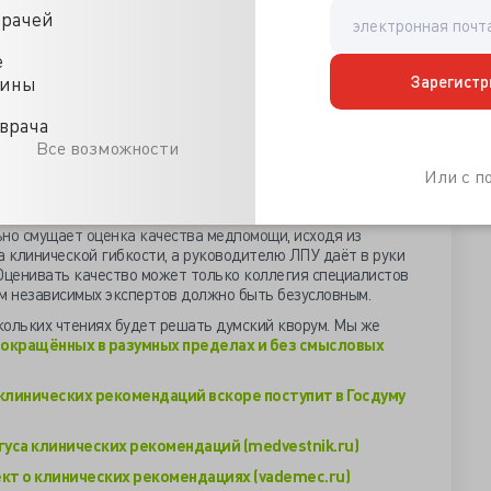
 мнение, что КР должны писаться в сотрудничестве с
врачей
, уже 15 лет сотрудничающей с научными учреждениями,
щими специальные исследования для оптимизации
е
Зарегистр
цины
ротив разработки каждым медучреждением собственных
врача
е КР, а Российское общество хирургов, наоборот, считает,
повысит качество медицинской помощи. «У нас 11 тысяч
Все возможности
аем, совершенно неверно ставить перед ними задачу
Или с 
ациентов по всем клиническим рекомендациям», – считает
ьно смущает оценка качества медпомощи, исходя из
а клинической гибкости, а руководителю ЛПУ даёт в руки
 Оценивать качество может только коллегия специалистов
ем независимых экспертов должно быть безусловным.
кольких чтениях будет решать думский кворум. Мы же
сокращённых в разумных пределах и без смысловых
клинических рекомендаций вскоре поступит в Госдуму
уса клинических рекомендаций (medvestnik.ru)
кт о клинических рекомендациях (vademec.ru)