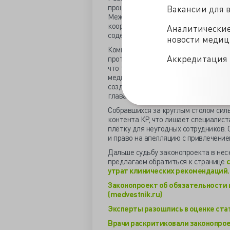
процедура», поэтому было высказано
Вакансии для 
Международной сетью разработчиков
координирующими работу и проводя
Аналитически
содержания гайдлайнов.
новости меди
Комитет Госдумы и Нацмедпалата п
Аккредитация 
протоколов ведения пациентов на баз
что только учёт местной специфики 
медицинских организаций, и мы счит
создания всех протоколов ведения п
глава комитета Дмитрий Морозов.
Собравшихся за круглым столом сил
контента КР, что лишает специалист
плётку для неугодных сотрудников.
и право на апелляцию с привлечени
Дальше судьбу законопроекта в нес
предлагаем обратиться к странице
утрат клинических рекомендаций.
Законопроект об обязательности 
(medvestnik.ru)
Эксперты разошлись в оценке стат
Врачи раскритиковали законопрое