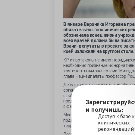
В январе Вероника Игоревна пре
обязательности клинических ре
обозначала конец жизни учрежд
всех врачей должна была писат
Врачи-депутаты в проекте зако
коей изложили на круглом столе.
КР и протоколы не имеют юридическо
необходимо признание их нормативн
компетентными экспертами. Минздрав
глава Нацмедпалаты профессор Рош
Депутатов интересует, каким образ
организации будут выбирать автора
с лоббированием конкретных лекарс
Зарегистрируйс
предложила разобраться с конфликт
с фармой и наличие родственников в
и получишь:
Московский НПЦ клинических иссле
Доступ к базе 
подключать к разработке КР и клин
клинических
территориальную программу госгара
рекомендаций
Российские КР не базируются на сис