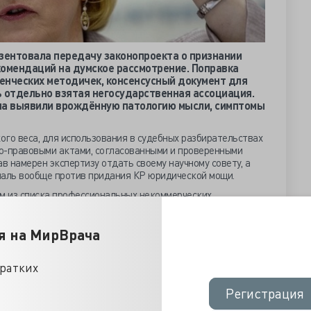
зентовала передачу законопроекта о признании
комендаций на думское рассмотрение. Поправка
енческих методичек, консенсусный документ для
ь отдельно взятая негосударственная ассоциация.
на выявили врождённую патологию мысли, симптомы
го веса, для использования в судебных разбирательствах
о-правовыми актами, согласованными и проверенными
 намерен экспертизу отдать своему научному совету, а
аль вообще против придания КР юридической мощи.
ом из списка профессиональных некоммерческих
 КР, полностью исключая возможный «коррупционный риск
твенных препаратов». Ассоциация эндокринологов
я на МирВрача
ом интересов авторов, запретив им любое сотрудничество
 компаниях.
дований и медтехнологий предложил непременно
кратких
ических протоколов местные органы власти, отвечающие за
нтий и лекарственного обеспечения.
Регистрация
Регистрация
темном анализе, их составление - обычная «техническая