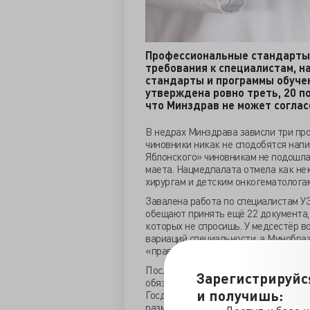
Профессиональные стандарты
требования к специалистам, н
стандарты и программы обуче
утверждена ровно треть, 20 п
что Минздрав не может соглас
В недрах Минздрава зависли три про
чиновники никак не сподобятся напи
Яблонского» чиновникам не подошла,
маета. Нацмедпалата отмела как не
хирургам и детским онкогематологам
Завалена работа по специалистам УЗ
обещают принять ещё 22 документа, 
которых не спросишь. У медсестёр 
вариаций специальности, а Минобраз
«правильные», никому неизвестно.
После двухлетнего обсуждения сдви
Зарегистрируйс
обязательными для исполнения. Пра
и получишь:
Госдуму, где трёхкратное обсуждени
размещёнными в Рубрикаторе 1200 р