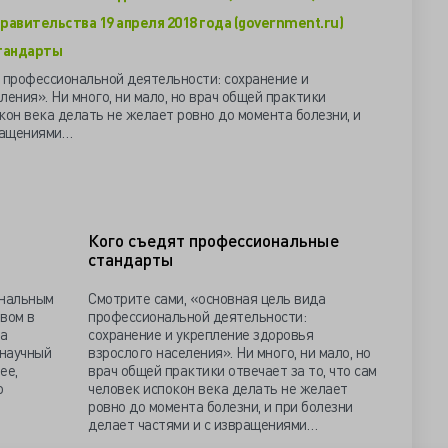
равительства 19 апреля 2018 года (government.ru)
тандарты
 профессиональной деятельности: сохранение и
ения». Ни много, ни мало, но врач общей практики
окон века делать не желает ровно до момента болезни, и
вращениями…
Кого съедят профессиональные
стандарты
ональным
Смотрите сами, «основная цель вида
вом в
профессиональной деятельности:
за
сохранение и укрепление здоровья
 научный
взрослого населения». Ни много, ни мало, но
ее,
врач общей практики отвечает за то, что сам
о
человек испокон века делать не желает
ровно до момента болезни, и при болезни
делает частями и с извращениями…