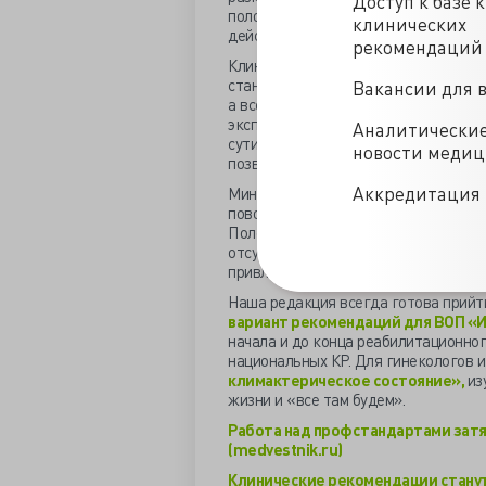
Доступ к базе 
половины, а написанное требуется п
клинических
действия.
рекомендаций
Клинические рекомендации надлежи
стандартов, на их основе каждая кл
Вакансии для 
а все проверяющие медицинское уч
экспертизы качества медицинской 
Аналитически
сути, каждая рекомендация – это ст
новости меди
позволяет лечить больных индивиду
Аккредитация 
Министру до приставки «бывший» ост
поводу отсутствия профессиональны
Полезно было бы довести до предста
отсутствии утверждённых клиническ
привлекать его к ответственности за
Наша редакция всегда готова прийт
вариант рекомендаций для ВОП «И
начала и до конца реабилитационного
национальных КР. Для гинекологов 
климактерическое состояние»,
из
жизни и «все там будем».
Работа над профстандартами зат
(medvestnik.ru)
Клинические рекомендации станут