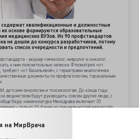
 содержат квалификационные и должностные
а их основе формируются образовательные
ния медицинских ВУЗов. Из 90 профстандартов
ока не дошли до конкурса разработчиков, потому
овать список очередности и предпочтений.
фстандарта - акушер-гинеколог, невролог и онколог,
сать к ним пояснительные записки. Фтизиатрия «от
 требуют «от Васильевой», с гериатрами аналогичная
качественные документы по профпатологам, торакальным
.
И, детским онкологам и токсикологам. До конца года
но ведомством будут руководить совсем другие люди, с
вообще беда: номенклатура Минздрава включает 35
ования – только 10. Какие из специальностей медсестёр
нулось дело с признанием клинических рекомендаций
я на МирВрача
вительство проект подписало и спустило законопроект в
е может затянуться на годы. Министр хвалится готовыми и
екомендациями, а в реальности не написано даже