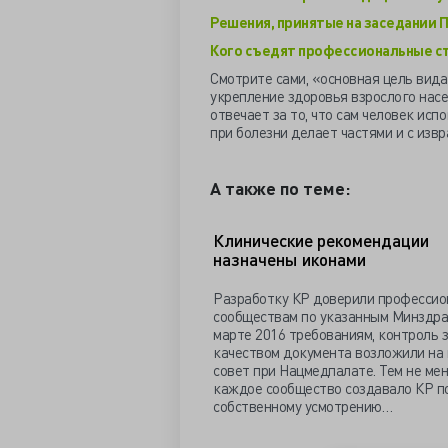
Решения, принятые на заседании П
Кого съедят профессиональные с
Смотрите сами, «основная цель вида
укрепление здоровья взрослого насел
отвечает за то, что сам человек исп
при болезни делает частями и с из
А также по теме:
Клинические рекомендации
назначены иконами
Разработку КР доверили професси
сообществам по указанным Минздра
марте 2016 требованиям, контроль 
качеством документа возложили на
совет при Нацмедпалате. Тем не мен
каждое сообщество создавало КР п
собственному усмотрению…