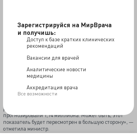
позитивным переменам известна, и тут покажет
время. Наши действия оценивать не нам, это
сделают за нас другие. Но однозначно все регионы
Зарегистрируйся на МирВрача
говорят о том, что такого внимания к
здравоохранению, таких финансовых вливаний, хотя
и получишь:
и они недостаточны, не было никогда», — сказала
Доступ к базе кратких клинических
министр. Огромные средства направлены на
рекомендаций
развитие здравоохранения, и плоды деятельности
Вакансии для врачей
должны быть видны не только при «ближайшем»
рассмотрении.
Аналитические новости
В качестве значимых успехов Голикова отметила
медицины
снижение смертности от туберкулеза, онкологических
Аккредитация врача
и сердечно-сосудистых заболеваний,
Все возможности
зафиксированный в августе и сентябре этого года
естественный прирост населения. «В 2010 году у нас
родилось 1,789 миллиона малышей, на этот год мы
прогнозировали 1,74 миллиона. Может быть, этот
показатель будет пересмотрен в большую сторону», —
отметила министр.