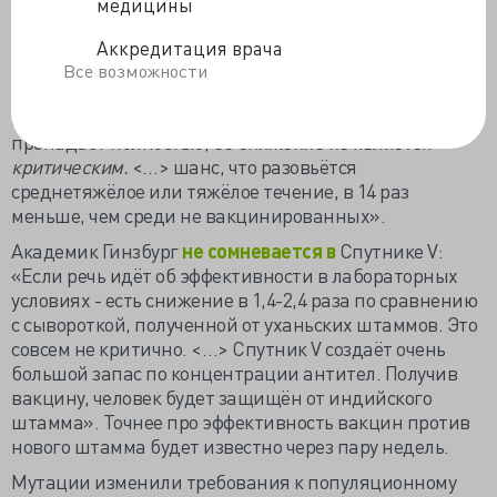
медицины
не идентично усугублению тяжести клинических
проявлений и росту летальности.
Аккредитация врача
Эффективность вакцинации сохраняется, но
по
Все возможности
информации завлаба НИЦ Гамалеи
Владимира
Гущина, «вирусонейтрализующая активность…не
пропадает полностью,
её снижение не является
критическим.
<…> шанс, что разовьётся
среднетяжёлое или тяжёлое течение, в 14 раз
меньше, чем среди не вакцинированных».
Академик Гинзбург
не сомневается в
Спутнике V:
«Если речь идёт об эффективности в лабораторных
условиях - есть снижение в 1,4-2,4 раза по сравнению
с сывороткой, полученной от уханьских штаммов. Это
совсем не критично. <…> Спутник V создаёт очень
большой запас по концентрации антител. Получив
вакцину, человек будет защищён от индийского
штамма». Точнее про эффективность вакцин против
нового штамма будет известно через пару недель.
Мутации изменили требования к популяционному