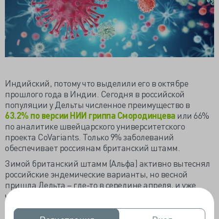
Индийский, потому что выделили его в октябре
прошлого года в Индии. Сегодня в российской
популяции у Дельты численное преимущество в
63.2% по версии НИИ гриппа Смородинцева
или 66%
по аналитике швейцарского университетского
проекта CoVariants. Только 9% заболеваний
обеспечивает россиянам британский штамм.
Зимой британский штамм (Альфа) активно вытеснял
российские эндемические варианты, но весной
пришла Дельта – где-то в середине апреля, и уже
через месяц взяла на себя две трети случаев
инфекции. Такая генетическая ситуация сложилась в
Санкт-Петербурге, где находится «главный