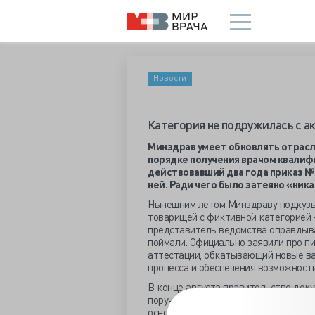
Новости
Категория не подружилась с а
Минздрав умеет обновлять отрасле
порядке получения врачом квалифи
действовавший два года приказ №1
ней. Ради чего было затеяно «ник
Нынешним летом Минздраву подкуз
товарищей с фиктивной категорией 
представитель ведомства оправдывал
поймали. Официально заявили про п
аттестации, обкатывающий новые в
процесса и обеспечения возможност
В конце августа правительство док
поручавшее до мая 2024 решить вопр
основании успешного прохождения м