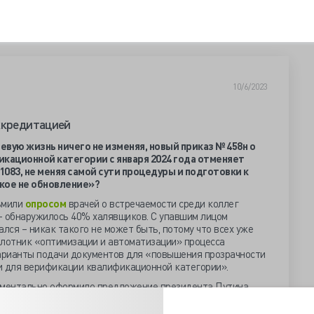
10/6/2023
ккредитацией
вую жизнь ничего не изменяя, новый приказ № 458н о
кационной категории с января 2024 года отменяет
083, не меняя самой сути процедуры и подготовки к
акое не обновление»?
ьмили
опросом
врачей о встречаемости среди коллег
- обнаружилось 40% халявщиков. С упавшим лицом
ся – никак такого не может быть, потому что всех уже
илотник «оптимизации и автоматизации» процесса
арианты подачи документов для «повышения прозрачности
и для верификации квалификационной категории».
ументально оформило предложение президента Путина,
ос о целесообразности «
получения аккредитации
на
едработниками аттестации для получения