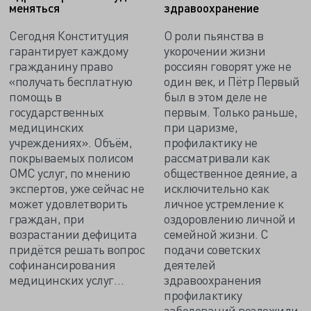
меняться
здравоохранение
Сегодня Конституция
О роли пьянства в
гарантирует каждому
укорочении жизни
гражданину право
россиян говорят уже не
«получать бесплатную
один век, и Пётр Первый
помощь в
был в этом деле не
государственных
первым. Только раньше,
медицинских
при царизме,
учреждениях». Объём,
профилактику не
покрываемых полисом
рассматривали как
ОМС услуг, по мнению
общественное деяние, а
экспертов, уже сейчас не
исключительно как
может удовлетворить
личное устремление к
граждан, при
оздоровлению личной и
возрастании дефицита
семейной жизни. С
придётся решать вопрос
подачи советских
софинансирования
деятелей
медицинских услуг…
здравоохранения
профилактику
заболеваний возложили