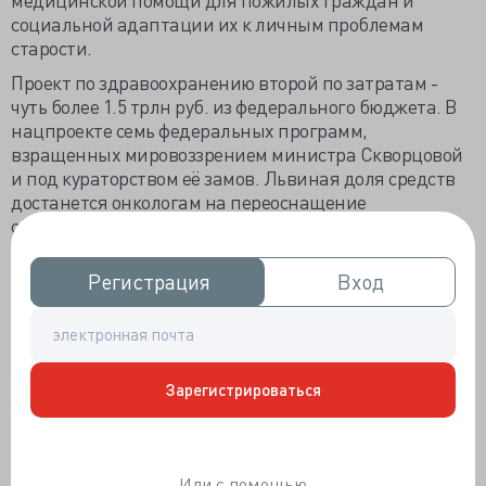
социальной адаптации их к личным проблемам
старости.
Проект по здравоохранению второй по затратам -
чуть более 1.5 трлн руб. из федерального бюджета. В
нацпроекте семь федеральных программ,
взращенных мировоззрением министра Скворцовой
и под кураторством её замов. Львиная доля средств
достанется онкологам на переоснащение
существующих ЛПУ и открытие региональных
референс-центров. Предполагается, что специальные
субсидии позволят втрое - до 956 тыс. рублей
Регистрация
Регистрация
Вход
Вход
увеличить расходы на онкопациента и тогда
смертность от ЗНО
у
падёт с 200 до 185.
Для снижения общей смертности с нынешних 455 до
350 на 100 тысяч населения в 2024 году по всей стране
Зарегистрироваться
развернут сети по лечению сосудистых заболеваний,
аналогично московской, доплатят регионам за
вылеты санитарной авиации и подремонтируют
«инфраструктуру» 34 детских больниц. К 2024 году
Или с помощью