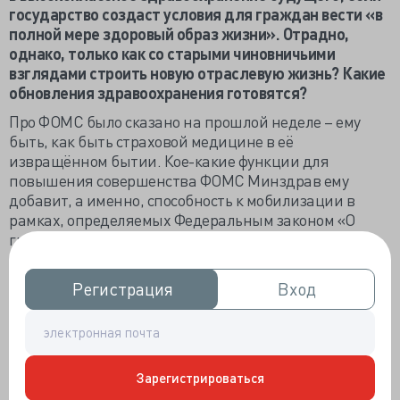
государство создаст условия для граждан вести «в
полной мере здоровый образ жизни». Отрадно,
однако, только как со старыми чиновничьими
взглядами строить новую отраслевую жизнь? Какие
обновления здравоохранения готовятся?
Про ФОМС было сказано на прошлой неделе – ему
быть, как быть страховой медицине в её
извращённом бытии. Кое-какие функции для
повышения совершенства ФОМС Минздрав ему
добавит, а именно, способность к мобилизации в
рамках, определяемых Федеральным законом «О
гражданской обороне». Видимо, чтобы при
следующей эпидемии фонд не отсиживался в
сторонке, а наравне с Роспотребнадзором и самим
Регистрация
Регистрация
Вход
Вход
Минздравом был на переднем крае
антиинфекционной борьбы.
Подтягивает Минздрав работу своих подопечных,
поимённо обновив четырёхлетней давности KPI
Зарегистрироваться
психиатрических стационаров, санаториев и научно