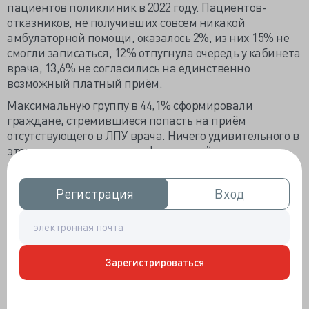
пациентов поликлиник в 2022 году. Пациентов-
отказников, не получивших совсем никакой
амбулаторной помощи, оказалось 2%, из них 15% не
смогли записаться, 12% отпугнула очередь у кабинета
врача, 13,6% не согласились на единственно
возможный платный приём.
Максимальную группу в 44,1% сформировали
граждане, стремившиеся попасть на приём
отсутствующего в ЛПУ врача. Ничего удивительного в
этом нет, как показали цифры свежайшего
справочника
Росстата «Здравоохранение в России»,
отчитавшегося о состоянии отрасли в 2022 году, когда
Регистрация
Регистрация
Вход
Вход
во всём здравоохранительном процессе было занято 4
млн 443 тыс. разных специалистов.
Непосредственно в ЛПУ всех форм собственности
трудится 2 591 700 человек, ещё 534,7 тысячи заняты в
медицинской и стоматологической практике.
Зарегистрироваться
Подавляющее большинство в 82,4% работает в
государственном секторе, в муниципальных ЛПУ –
2,5%, в частных клиниках – 13,3%. Средний возраст