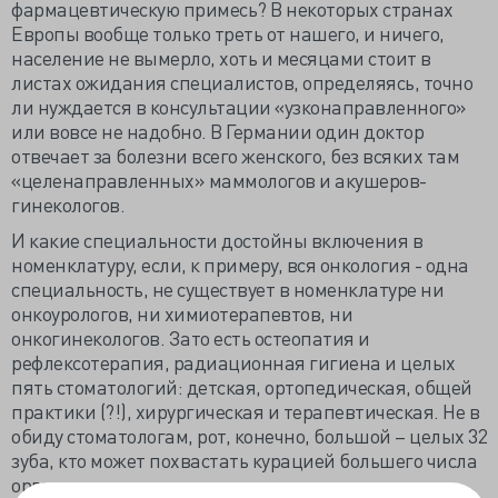
фармацевтическую примесь? В некоторых странах
Европы вообще только треть от нашего, и ничего,
население не вымерло, хоть и месяцами стоит в
листах ожидания специалистов, определяясь, точно
ли нуждается в консультации «узконаправленного»
или вовсе не надобно. В Германии один доктор
отвечает за болезни всего женского, без всяких там
«целенаправленных» маммологов и акушеров-
гинекологов.
И какие специальности достойны включения в
номенклатуру, если, к примеру, вся онкология - одна
специальность, не существует в номенклатуре ни
онкоурологов, ни химиотерапевтов, ни
онкогинекологов. Зато есть остеопатия и
рефлексотерапия, радиационная гигиена и целых
пять стоматологий: детская, ортопедическая, общей
практики (?!), хирургическая и терапевтическая. Не в
обиду стоматологам, рот, конечно, большой – целых 32
зуба, кто может похвастать курацией большего числа
органов – да никто.